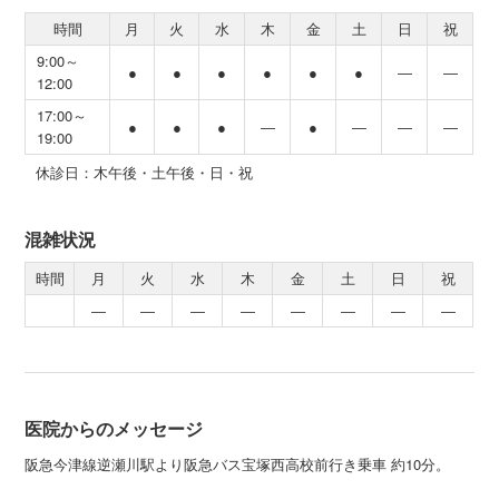
時間
月
火
水
木
金
土
日
祝
9:00～
●
●
●
●
●
●
―
―
12:00
17:00～
●
●
●
―
●
―
―
―
19:00
休診日：木午後・土午後・日・祝
混雑状況
時間
月
火
水
木
金
土
日
祝
―
―
―
―
―
―
―
―
医院からのメッセージ
阪急今津線逆瀬川駅より阪急バス宝塚西高校前行き乗車 約10分。