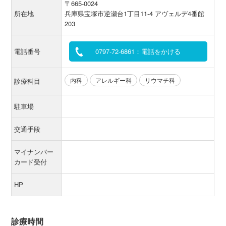
〒665-0024
所在地
兵庫県宝塚市逆瀬台1丁目11-4 アヴェルデ4番館
203
電話番号
0797-72-6861：電話をかける
内科
アレルギー科
リウマチ科
診療科目
駐車場
交通手段
マイナンバー
カード受付
HP
診療時間