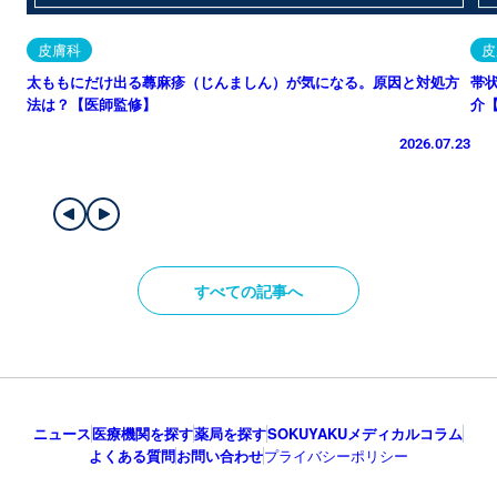
皮膚科
皮
太ももにだけ出る蕁麻疹（じんましん）が気になる。原因と対処方
帯
法は？【医師監修】
介
2026.07.23
すべての記事へ
ニュース
医療機関を探す
薬局を探す
SOKUYAKUメディカルコラム
よくある質問
お問い合わせ
プライバシーポリシー