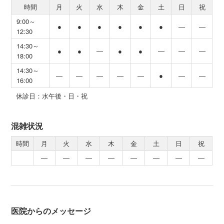
時間
月
火
水
木
金
土
日
祝
9:00～
●
●
●
●
●
●
―
―
12:30
14:30～
●
●
―
●
●
―
―
―
18:00
14:30～
―
―
―
―
―
●
―
―
16:00
休診日：水午後・日・祝
混雑状況
時間
月
火
水
木
金
土
日
祝
―
―
―
―
―
―
―
―
医院からのメッセージ