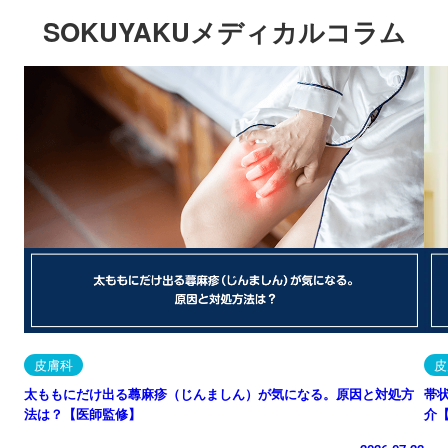
SOKUYAKUメディカルコラム
皮膚科
皮
太ももにだけ出る蕁麻疹（じんましん）が気になる。原因と対処方
帯
法は？【医師監修】
介