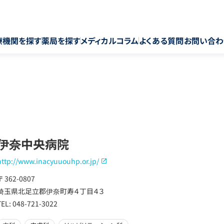
療機関を探す
薬局を探す
メディカルコラム
よくある質問
お問い合わ
伊奈中央病院
http://www.inacyuuouhp.or.jp/
〒 362-0807
埼玉県北足立郡伊奈町寿４丁目４３
TEL: 048-721-3022