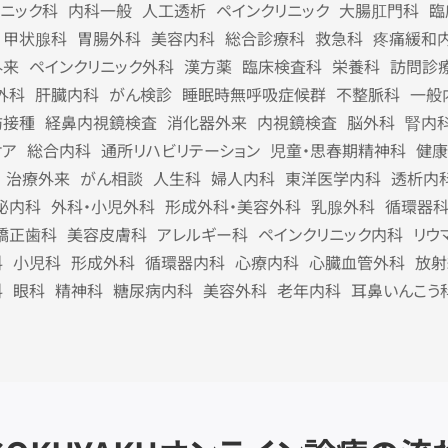
リニック科
内科一般
人工透析
ペインクリニック
大腸肛門科
臨
甲状腺科
胃腸外科
美容内科
総合診療科
救急科
疼痛緩和
外来
ペインクリニック外科
漢方薬
臨床検査科
栄養科
訪問診
外科
肝臓内科
がん検診
睡眠時無呼吸症候群
不整脈科
一般
防接種
経鼻内視鏡検査
消化器外来
内視鏡検査
脳外科
腎内
ケア
総合内科
通所リハビリテーション
児童・思春期精神科
健康
治療外来
がん相談
人生科
婦人内科
東洋医学内科
透析内
泌内科
外科・小児外科
形成外科・美容外科
乳腺外科
循環器
矯正歯科
美容皮膚科
アレルギー科
ペインクリニック内科
リウ
科
小児科
形成外科
循環器内科
心療内科
心臓血管外科
放射
科
眼科
精神科
糖尿病内科
美容外科
老年内科
耳鼻いんこう