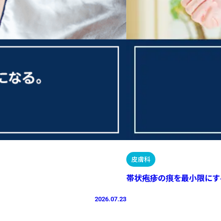
皮膚科
帯状疱疹の痕を最小限にす
2026.07.23