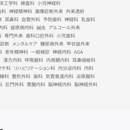
床工学科
検査科
小児神経科
内科
神経精神科
画像診断外来
外来透析
療
耳鼻科
血管外科
予防歯科
神経科
乳腺科
内科
膠原病内科
鍼灸
アルコール外来
科
専門外来
歯科口腔外科
小児歯科
診断
メンタルケア
糖尿病外来
甲状腺外来
科
老年精神科
一般検診
神経内科
AGA
科
漢方内科
呼吸器科
内視鏡内科
耳鼻咽喉科
マチ科
リハビリテーション科
内分泌内科
内科
線科
整形外科
歯科
気管食道内科
泌尿器科
科
肛門外科
胃腸内科
脳神経内科
脳神経外科