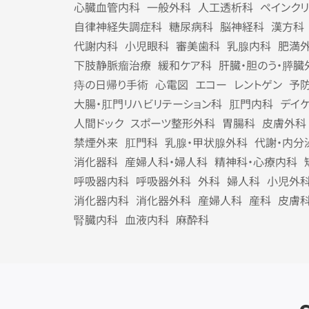
心臓血管内科
一般外科
人工透析科
ペインク
自律神経失調症科
糖尿病科
脳神経科
漢方科
代謝内科
小児眼科
審美歯科
乳腺内科
肥満
下肢静脈瘤治療
緩和ケア科
肝臓・胆のう・膵臓
痔の日帰り手術
心電図
エコー
レントゲン
予
大腸・肛門リハビリテーション科
肛門内科
デイ
人間ドック
スポーツ整形外科
胃腸科
皮膚外科
禁煙外来
肛門科
乳腺・甲状腺外科
代謝・内分
消化器科
産婦人科・婦人科
精神科・心療内科
呼吸器内科
呼吸器外科
外科
婦人科
小児外
消化器内科
消化器外科
産婦人科
産科
皮膚
腎臓内科
血液内科
麻酔科