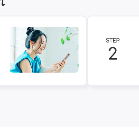
れ
STEP
2