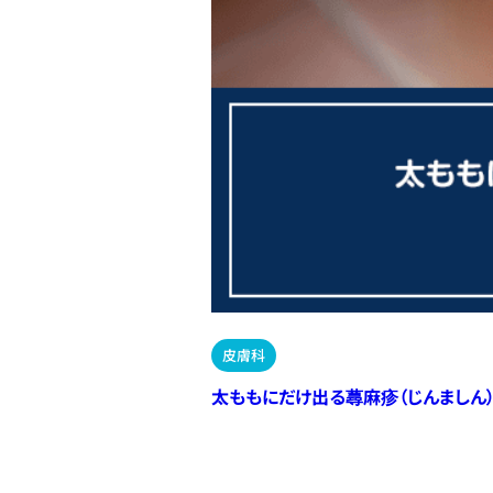
皮膚科
太ももにだけ出る蕁麻疹（じんましん