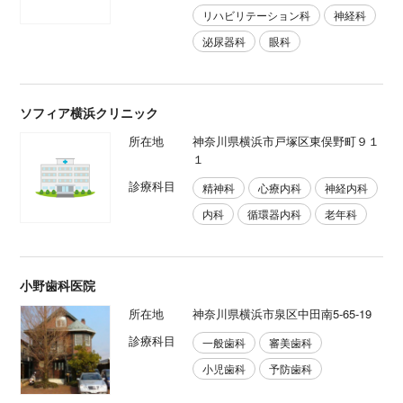
リハビリテーション科
神経科
泌尿器科
眼科
ソフィア横浜クリニック
所在地
神奈川県横浜市戸塚区東俣野町９１
１
診療科目
精神科
心療内科
神経内科
内科
循環器内科
老年科
小野歯科医院
所在地
神奈川県横浜市泉区中田南5-65-19
診療科目
一般歯科
審美歯科
小児歯科
予防歯科