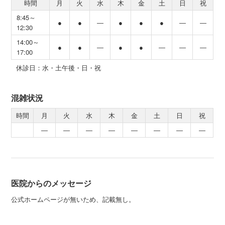
時間
月
火
水
木
金
土
日
祝
8:45～
●
●
―
●
●
●
―
―
12:30
14:00～
●
●
―
●
●
―
―
―
17:00
休診日：水・土午後・日・祝
混雑状況
時間
月
火
水
木
金
土
日
祝
―
―
―
―
―
―
―
―
医院からのメッセージ
公式ホームページが無いため、記載無し。