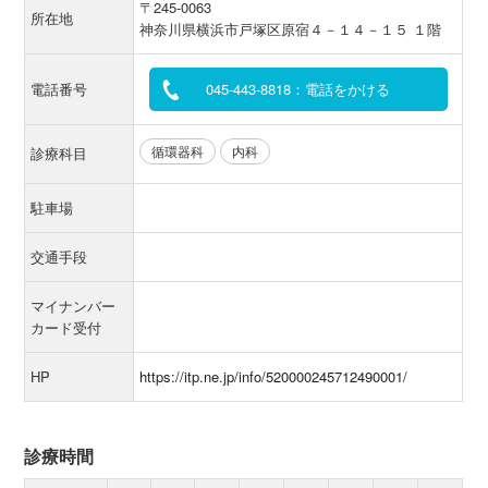
〒245-0063
所在地
神奈川県横浜市戸塚区原宿４－１４－１５ １階
電話番号
045-443-8818：電話をかける
循環器科
内科
診療科目
駐車場
交通手段
マイナンバー
カード受付
HP
https://itp.ne.jp/info/520000245712490001/
診療時間