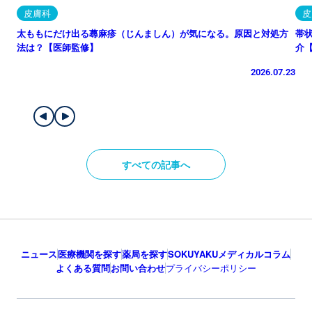
皮膚科
皮
太ももにだけ出る蕁麻疹（じんましん）が気になる。原因と対処方
帯
法は？【医師監修】
介
2026.07.23
すべての記事へ
ニュース
医療機関を探す
薬局を探す
SOKUYAKUメディカルコラム
よくある質問
お問い合わせ
プライバシーポリシー