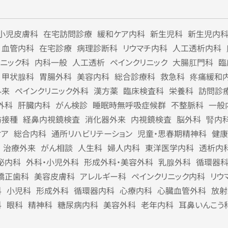
小児皮膚科
在宅訪問診療
緩和ケア内科
新生児科
新生児内
血管内科
在宅診療
病理診断科
リウマチ内科
人工透析内科
リニック科
内科一般
人工透析
ペインクリニック
大腸肛門科
臨
甲状腺科
胃腸外科
美容内科
総合診療科
救急科
疼痛緩和
外来
ペインクリニック外科
漢方薬
臨床検査科
栄養科
訪問診
外科
肝臓内科
がん検診
睡眠時無呼吸症候群
不整脈科
一般
防接種
経鼻内視鏡検査
消化器外来
内視鏡検査
脳外科
腎内
ケア
総合内科
通所リハビリテーション
児童・思春期精神科
健康
治療外来
がん相談
人生科
婦人内科
東洋医学内科
透析内
泌内科
外科・小児外科
形成外科・美容外科
乳腺外科
循環器
矯正歯科
美容皮膚科
アレルギー科
ペインクリニック内科
リウ
科
小児科
形成外科
循環器内科
心療内科
心臓血管外科
放射
科
眼科
精神科
糖尿病内科
美容外科
老年内科
耳鼻いんこう