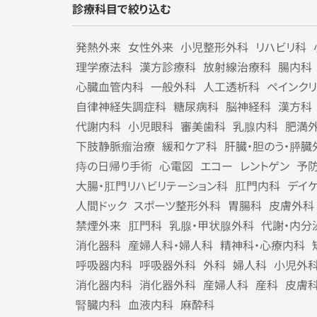
診療科目で絞り込む
発熱外来
女性外来
小児整形外科
リハビリ科
理学療法科
漢方診療科
放射線治療科
腸内科
心臓血管内科
一般外科
人工透析科
ペインク
自律神経失調症科
糖尿病科
脳神経科
漢方科
代謝内科
小児眼科
審美歯科
乳腺内科
肥満
下肢静脈瘤治療
緩和ケア科
肝臓・胆のう・膵臓
痔の日帰り手術
心電図
エコー
レントゲン
予
大腸・肛門リハビリテーション科
肛門内科
デイ
人間ドック
スポーツ整形外科
胃腸科
皮膚外科
禁煙外来
肛門科
乳腺・甲状腺外科
代謝・内分
消化器科
産婦人科・婦人科
精神科・心療内科
呼吸器内科
呼吸器外科
外科
婦人科
小児外
消化器内科
消化器外科
産婦人科
産科
皮膚
腎臓内科
血液内科
麻酔科