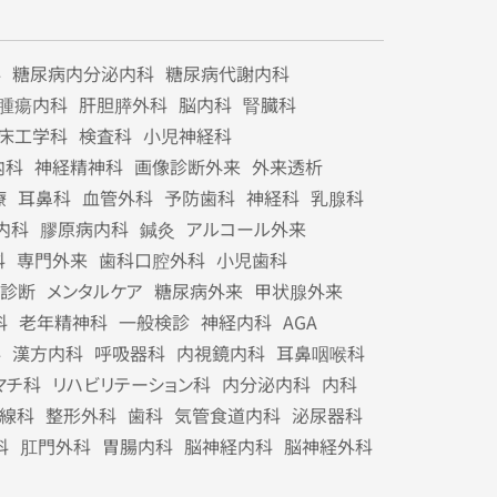
科
糖尿病内分泌内科
糖尿病代謝内科
腫瘍内科
肝胆膵外科
脳内科
腎臓科
床工学科
検査科
小児神経科
内科
神経精神科
画像診断外来
外来透析
療
耳鼻科
血管外科
予防歯科
神経科
乳腺科
内科
膠原病内科
鍼灸
アルコール外来
科
専門外来
歯科口腔外科
小児歯科
診断
メンタルケア
糖尿病外来
甲状腺外来
科
老年精神科
一般検診
神経内科
AGA
科
漢方内科
呼吸器科
内視鏡内科
耳鼻咽喉科
マチ科
リハビリテーション科
内分泌内科
内科
線科
整形外科
歯科
気管食道内科
泌尿器科
科
肛門外科
胃腸内科
脳神経内科
脳神経外科