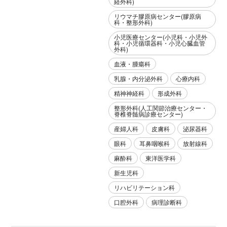
経外科)
リウマチ膠原病センター(膠原病
科・整形外科)
小児医療センター(小児科・小児外
科・小児循環器科・小児心臓血管
外科)
血液・腫瘍科
乳腺・内分泌外科
心療内科
精神神経科
形成外科
整形外科(人工関節治療センター・
脊椎脊髄病診療センター)
産婦人科
皮膚科
泌尿器科
眼科
耳鼻咽喉科
放射線科
麻酔科
東洋医学科
新生児科
リハビリテーション科
口腔外科
病理診断科