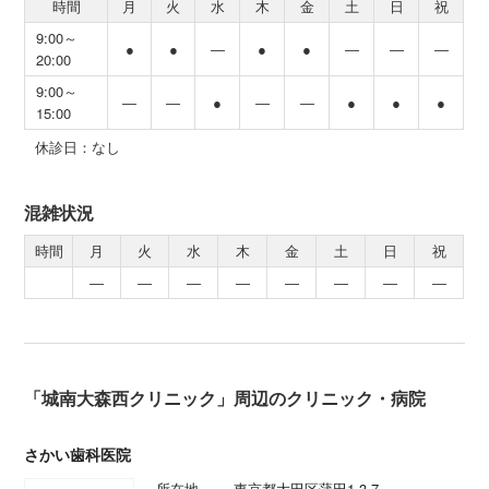
時間
月
火
水
木
金
土
日
祝
9:00～
●
●
―
●
●
―
―
―
20:00
9:00～
―
―
●
―
―
●
●
●
15:00
休診日：なし
混雑状況
時間
月
火
水
木
金
土
日
祝
―
―
―
―
―
―
―
―
「城南大森西クリニック」周辺のクリニック・病院
さかい歯科医院
所在地
東京都大田区蒲田1-3-7