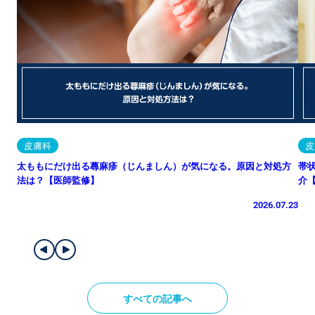
皮膚科
皮
太ももにだけ出る蕁麻疹（じんましん）が気になる。原因と対処方
帯
法は？【医師監修】
介
2026.07.23
すべての記事へ