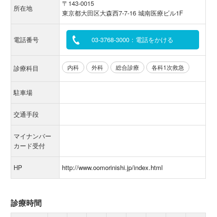
〒143-0015
所在地
東京都大田区大森西7-7-16 城南医療ビル1F
電話番号
03-3768-3000：電話をかける
内科
外科
総合診療
各科1次救急
診療科目
駐車場
交通手段
マイナンバー
カード受付
HP
http://www.oomorinishi.jp/index.html
診療時間