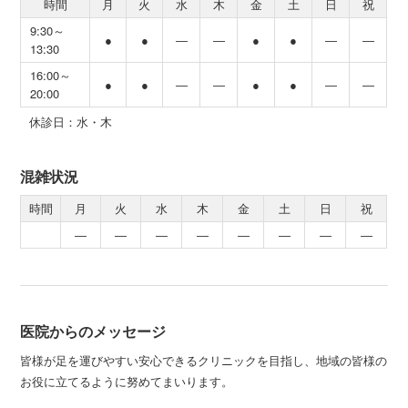
時間
月
火
水
木
金
土
日
祝
9:30～
●
●
―
―
●
●
―
―
13:30
16:00～
●
●
―
―
●
●
―
―
20:00
休診日：水・木
混雑状況
時間
月
火
水
木
金
土
日
祝
―
―
―
―
―
―
―
―
医院からのメッセージ
皆様が足を運びやすい安心できるクリニックを目指し、地域の皆様の
お役に立てるように努めてまいります。