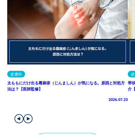
皮膚科
皮
太ももにだけ出る蕁麻疹（じんましん）が気になる。原因と対処方
帯
法は？【医師監修】
介
2026.07.23