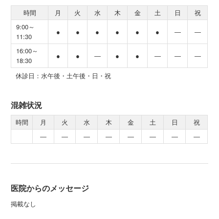
時間
月
火
水
木
金
土
日
祝
9:00～
●
●
●
●
●
●
―
―
11:30
16:00～
●
●
―
●
●
―
―
―
18:30
休診日：水午後・土午後・日・祝
混雑状況
時間
月
火
水
木
金
土
日
祝
―
―
―
―
―
―
―
―
医院からのメッセージ
掲載なし