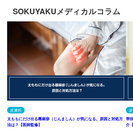
SOKUYAKUメディカルコラム
皮膚科
皮
太ももにだけ出る蕁麻疹（じんましん）が気になる。原因と対処方
帯
法は？【医師監修】
介