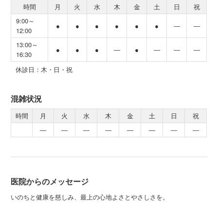
時間
月
火
水
木
金
土
日
祝
9:00～
●
●
●
●
●
●
―
―
12:00
13:00～
●
●
●
―
●
―
―
―
16:30
休診日：木・日・祝
混雑状況
時間
月
火
水
木
金
土
日
祝
―
―
―
―
―
―
―
―
医院からのメッセージ
いのちと健康を慈しみ、最上の心地よさとやさしさを。