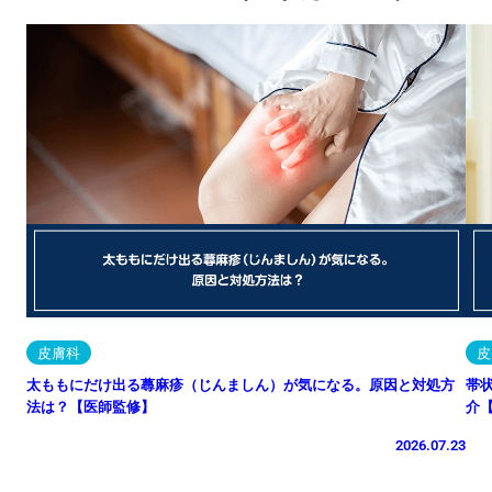
皮膚科
皮
太ももにだけ出る蕁麻疹（じんましん）が気になる。原因と対処方
帯
法は？【医師監修】
介
2026.07.23