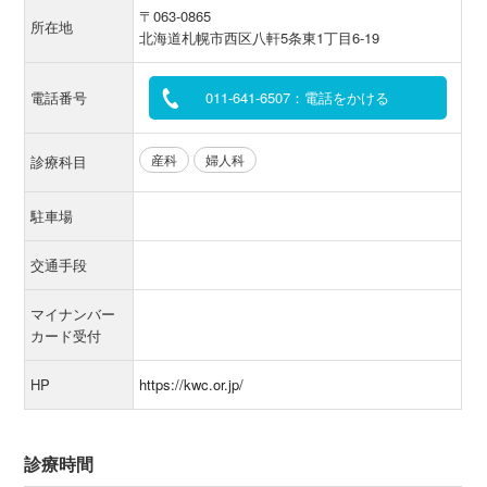
〒063-0865
所在地
北海道札幌市西区八軒5条東1丁目6-19
電話番号
011-641-6507：電話をかける
産科
婦人科
診療科目
駐車場
交通手段
マイナンバー
カード受付
HP
https://kwc.or.jp/
診療時間