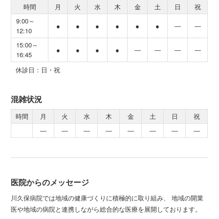
時間
月
火
水
木
金
土
日
祝
9:00～
●
●
●
●
●
●
―
―
12:10
15:00～
●
●
●
●
―
―
―
―
16:45
休診日：日・祝
混雑状況
時間
月
火
水
木
金
土
日
祝
―
―
―
―
―
―
―
―
医院からのメッセージ
川久保病院では地域の健康づくりに積極的に取り組み、 地域の開業
医や地域の病院と連携しながら総合的な医療を展開しております。