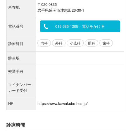
〒020-0835
所在地
岩手県盛岡市津志田26-30-1
電話番号
019-635-1305：電話をかける
内科
外科
小児科
眼科
歯科
診療科目
駐車場
交通手段
マイナンバー
カード受付
HP
https://www.kawakubo-hos.jp/
診療時間