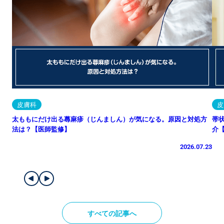
皮膚科
皮
太ももにだけ出る蕁麻疹（じんましん）が気になる。原因と対処方
帯
法は？【医師監修】
介
2026.07.23
すべての記事へ