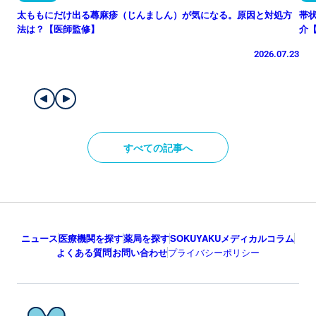
太ももにだけ出る蕁麻疹（じんましん）が気になる。原因と対処方
帯
法は？【医師監修】
介
2026.07.23
すべての記事へ
ニュース
医療機関を探す
薬局を探す
SOKUYAKUメディカルコラム
よくある質問
お問い合わせ
プライバシーポリシー