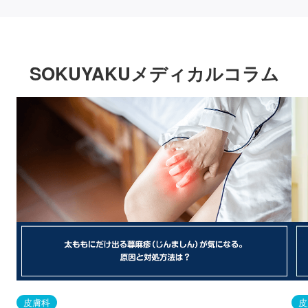
SOKUYAKUメディカルコラム
皮膚科
皮