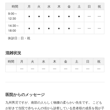
時間
月
火
水
木
金
土
日
祝
9:00～
●
●
●
●
●
●
―
―
12:30
14:30～
●
●
●
●
●
―
―
―
18:00
休診日：日・祝
混雑状況
時間
月
火
水
木
金
土
日
祝
―
―
―
―
―
―
―
―
医院からのメッセージ
九州男児ですが、南部の人らしく物腰の柔らかい先生です。 こども
が好きで当院で赤ちゃんの頃から診察している患者様の成長を我が子