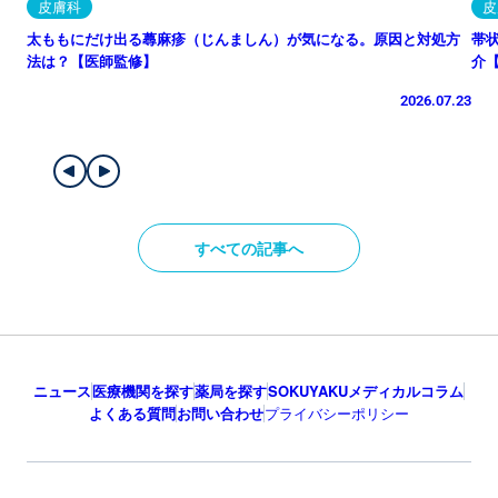
皮膚科
皮
太ももにだけ出る蕁麻疹（じんましん）が気になる。原因と対処方
帯
法は？【医師監修】
介
2026.07.23
すべての記事へ
ニュース
医療機関を探す
薬局を探す
SOKUYAKUメディカルコラム
よくある質問
お問い合わせ
プライバシーポリシー