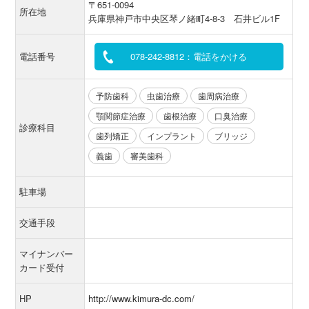
〒651-0094
所在地
兵庫県神戸市中央区琴ノ緒町4-8-3 石井ビル1F
電話番号
078-242-8812：電話をかける
予防歯科
虫歯治療
歯周病治療
顎関節症治療
歯根治療
口臭治療
診療科目
歯列矯正
インプラント
ブリッジ
義歯
審美歯科
駐車場
交通手段
マイナンバー
カード受付
HP
http://www.kimura-dc.com/