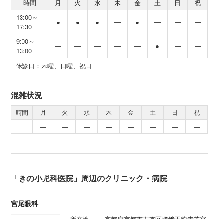
時間
月
火
水
木
金
土
日
祝
13:00～
●
●
●
―
●
―
―
―
17:30
9:00～
―
―
―
―
―
●
―
―
13:00
休診日：木曜、日曜、祝日
混雑状況
時間
月
火
水
木
金
土
日
祝
―
―
―
―
―
―
―
―
「きの小児科医院」周辺のクリニック・病院
宮尾眼科
所在地
京都府京都市右京区嵯峨天龍寺若宮