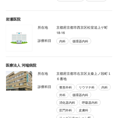
岩瀬医院
所在地
京都府京都市西京区松室追上ゲ町
18-16
診療科目
内科
循環器内科
医療法人 河端病院
所在地
京都府京都市右京区太秦上ノ段町１
６番地
診療科目
整形外科
リウマチ科
内科
外科
循環器内科
消化器内科
呼吸器内科
肛門外科
皮膚科
リハビリテーション科