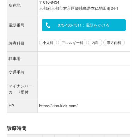
〒616-8434
所在地
京都府京都市右京区嵯峨鳥居本仏餉田町24-1
電話番号
075-406-7511：電話をかける
小児科
アレルギー科
内科
漢方内科
診療科目
駐車場
交通手段
マイナンバー
カード受付
HP
https://kino-kids.com/
診療時間