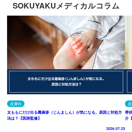
SOKUYAKUメディカルコラム
皮膚科
皮
太ももにだけ出る蕁麻疹（じんましん）が気になる。原因と対処方
帯
法は？【医師監修】
介
2026.07.23