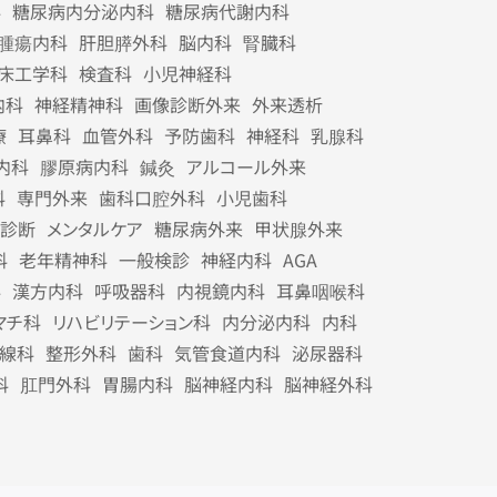
科
糖尿病内分泌内科
糖尿病代謝内科
腫瘍内科
肝胆膵外科
脳内科
腎臓科
床工学科
検査科
小児神経科
内科
神経精神科
画像診断外来
外来透析
療
耳鼻科
血管外科
予防歯科
神経科
乳腺科
内科
膠原病内科
鍼灸
アルコール外来
科
専門外来
歯科口腔外科
小児歯科
診断
メンタルケア
糖尿病外来
甲状腺外来
科
老年精神科
一般検診
神経内科
AGA
科
漢方内科
呼吸器科
内視鏡内科
耳鼻咽喉科
マチ科
リハビリテーション科
内分泌内科
内科
線科
整形外科
歯科
気管食道内科
泌尿器科
科
肛門外科
胃腸内科
脳神経内科
脳神経外科