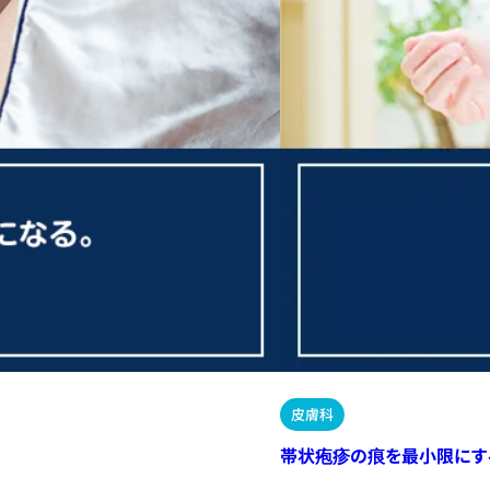
皮膚科
帯状疱疹の痕を最小限にす