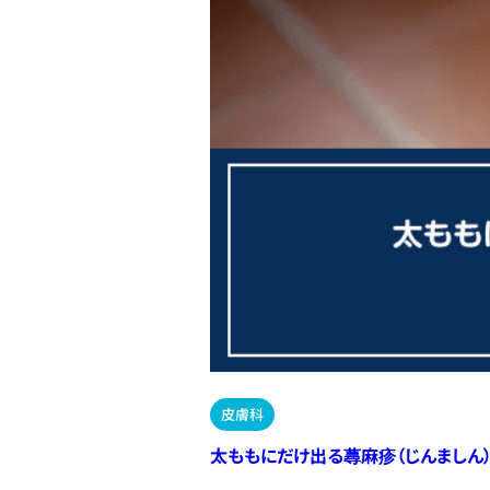
皮膚科
太ももにだけ出る蕁麻疹（じんましん