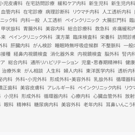
小児皮膚科
在宅訪問診療
緩和ケア内科
新生児科
新生児内
血管内科
在宅診療
病理診断科
リウマチ内科
人工透析内科
リニック科
内科一般
人工透析
ペインクリニック
大腸肛門科
臨
甲状腺科
胃腸外科
美容内科
総合診療科
救急科
疼痛緩和
外来
ペインクリニック外科
漢方薬
臨床検査科
栄養科
訪問診
外科
肝臓内科
がん検診
睡眠時無呼吸症候群
不整脈科
一般
防接種
経鼻内視鏡検査
消化器外来
内視鏡検査
脳外科
腎内
ケア
総合内科
通所リハビリテーション
児童・思春期精神科
健康
治療外来
がん相談
人生科
婦人内科
東洋医学内科
透析内
泌内科
外科・小児外科
形成外科・美容外科
乳腺外科
循環器
矯正歯科
美容皮膚科
アレルギー科
ペインクリニック内科
リウ
科
小児科
形成外科
循環器内科
心療内科
心臓血管外科
放射
科
眼科
精神科
糖尿病内科
美容外科
老年内科
耳鼻いんこう