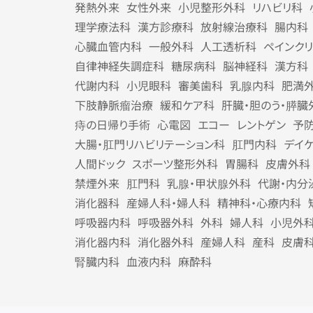
発熱外来
女性外来
小児整形外科
リハビリ科
理学療法科
漢方診療科
放射線治療科
腸内科
心臓血管内科
一般外科
人工透析科
ペインク
自律神経失調症科
糖尿病科
脳神経科
漢方科
代謝内科
小児眼科
審美歯科
乳腺内科
肥満
下肢静脈瘤治療
緩和ケア科
肝臓・胆のう・膵臓
痔の日帰り手術
心電図
エコー
レントゲン
予
大腸・肛門リハビリテーション科
肛門内科
デイ
人間ドック
スポーツ整形外科
胃腸科
皮膚外科
禁煙外来
肛門科
乳腺・甲状腺外科
代謝・内分
消化器科
産婦人科・婦人科
精神科・心療内科
呼吸器内科
呼吸器外科
外科
婦人科
小児外
消化器内科
消化器外科
産婦人科
産科
皮膚
腎臓内科
血液内科
麻酔科