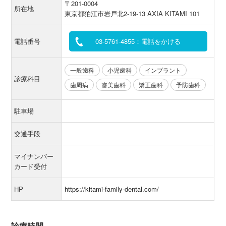
〒201-0004
所在地
東京都狛江市岩戸北2-19-13 AXIA KITAMI 101
電話番号
03-5761-4855：電話をかける
一般歯科
小児歯科
インプラント
診療科目
歯周病
審美歯科
矯正歯科
予防歯科
駐車場
交通手段
マイナンバー
カード受付
HP
https://kitami-family-dental.com/
診療時間