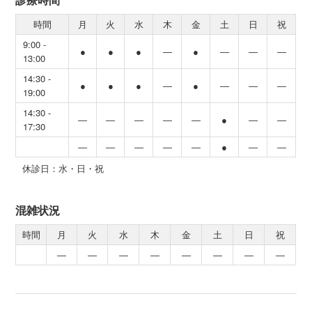
時間
月
火
水
木
金
土
日
祝
9:00 -
●
●
●
―
●
―
―
―
13:00
14:30 -
●
●
●
―
●
―
―
―
19:00
14:30 -
―
―
―
―
―
●
―
―
17:30
―
―
―
―
―
●
―
―
休診日：水・日・祝
混雑状況
時間
月
火
水
木
金
土
日
祝
―
―
―
―
―
―
―
―