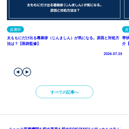
皮膚科
皮
太ももにだけ出る蕁麻疹（じんましん）が気になる。原因と対処方
帯
法は？【医師監修】
介
2026.07.23
すべての記事へ
ニュース
医療機関を探す
薬局を探す
SOKUYAKUメディカルコラム