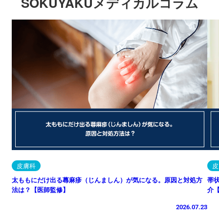
SOKUYAKUメディカルコラム
皮膚科
皮
太ももにだけ出る蕁麻疹（じんましん）が気になる。原因と対処方
帯
法は？【医師監修】
介
2026.07.23