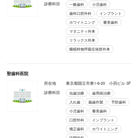
診療科目
一般歯科
小児歯科
歯科口腔外科
インプラント
ホワイトニング
審美歯科
マタニティ外来
リラックス外来
睡眠時無呼吸症候群外来
聖歯科医院
所在地
東京都国立市東1-6-20 小貝ビル 3F
診療科目
虫歯治療
歯周病治療
入れ歯
義歯作製
予防歯科
小児歯科
審美歯科
口腔外科
インプラント
矯正歯科
ホワイトニング
訪問歯科