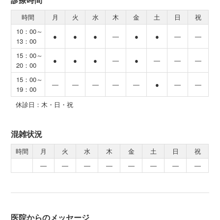
時間
月
火
水
木
金
土
日
祝
10：00～
●
●
●
―
●
●
―
―
13：00
15：00～
●
●
●
―
●
―
―
―
20：00
15：00～
―
―
―
―
―
●
―
―
19：00
休診日：木・日・祝
混雑状況
時間
月
火
水
木
金
土
日
祝
―
―
―
―
―
―
―
―
医院からのメッセージ