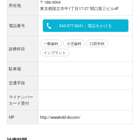
〒186-0004
所在地
東京都国立市中1丁目17-27 関口第三ビル4F
電話番号
042-577-8241：電話をかける
一般歯科
小児歯科
口腔外科
診療科目
インプラント
駐車場
交通手段
マイナンバー
カード受付
HP
http://wwwkdd-dccom/
診療時間