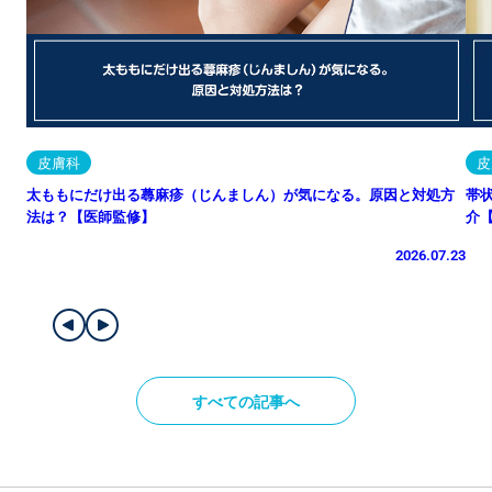
皮膚科
皮
太ももにだけ出る蕁麻疹（じんましん）が気になる。原因と対処方
帯
法は？【医師監修】
介
2026.07.23
すべての記事へ