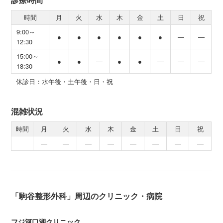
時間
月
火
水
木
金
土
日
祝
9:00～
●
●
●
●
●
●
―
―
12:30
15:00～
●
●
―
●
●
―
―
―
18:30
休診日：水午後・土午後・日・祝
混雑状況
時間
月
火
水
木
金
土
日
祝
―
―
―
―
―
―
―
―
「駒谷整形外科」周辺のクリニック・病院
フジ河口湖クリニック