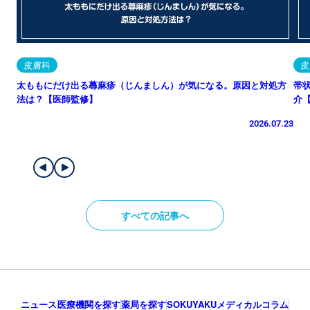
皮膚科
皮
太ももにだけ出る蕁麻疹（じんましん）が気になる。原因と対処方
帯
法は？【医師監修】
介
2026.07.23
すべての記事へ
ニュース
医療機関を探す
薬局を探す
SOKUYAKUメディカルコラム