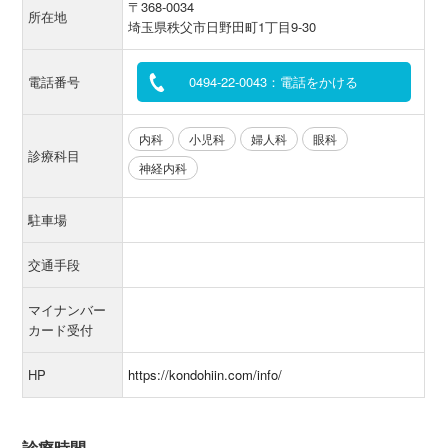
〒368-0034
所在地
埼玉県秩父市日野田町1丁目9-30
電話番号
0494-22-0043：電話をかける
内科
小児科
婦人科
眼科
診療科目
神経内科
駐車場
交通手段
マイナンバー
カード受付
HP
https://kondohiin.com/info/
診療時間