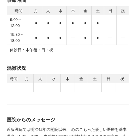
時間
月
火
水
木
金
土
日
祝
9:00～
●
●
●
●
●
●
―
―
12:00
15:30～
●
●
●
―
●
●
―
―
18:00
休診日：木午後・日・祝
混雑状況
時間
月
火
水
木
金
土
日
祝
―
―
―
―
―
―
―
―
医院からのメッセージ
近藤医院では明治42年の開院以来、 心のこもった優しい医療を基本