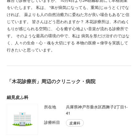
霧台で診療をしていますが、 10月4日よりJR朝霧駅前にて本格開業
をいたします。 私は、 “体が病気になっても、重篤(じゅうとく)でな
ければ、 薬よりも人の自然治癒力に委ねた方が良い場合もある”と信
じています。 皆さんはどう思われますか？ 木花診療所は、木のぬく
もりが感じられる空間に、 心を癒す心地よい音楽が流れる診療所で
す。 そのような最高の環境の中で、私は 病気を形だけ治すのではな
く、人々の生命・心・魂を大切にする 本物の医療＝偉学を実践して
行きたいと思っています。
「木花診療所」周辺のクリニック・病院
細見皮ふ科
所在地
兵庫県神戸市垂水区西舞子2丁目1-
41
診療科目
皮膚科