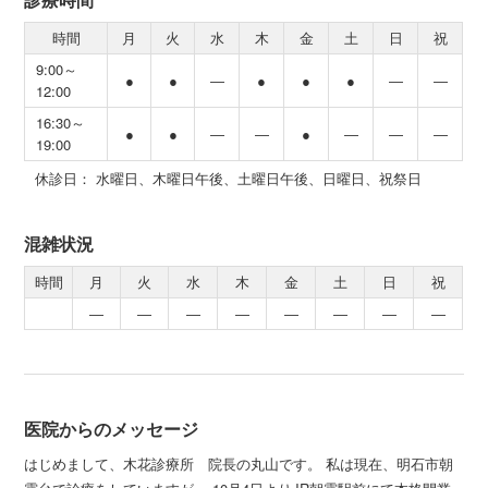
時間
月
火
水
木
金
土
日
祝
9:00～
●
●
―
●
●
●
―
―
12:00
16:30～
●
●
―
―
●
―
―
―
19:00
休診日： 水曜日、木曜日午後、土曜日午後、日曜日、祝祭日
混雑状況
時間
月
火
水
木
金
土
日
祝
―
―
―
―
―
―
―
―
医院からのメッセージ
はじめまして、木花診療所 院長の丸山です。 私は現在、明石市朝