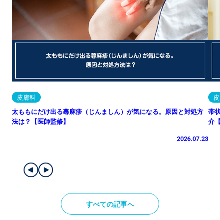
皮膚科
皮
太ももにだけ出る蕁麻疹（じんましん）が気になる。原因と対処方
帯
法は？【医師監修】
介
2026.07.23
すべての記事へ