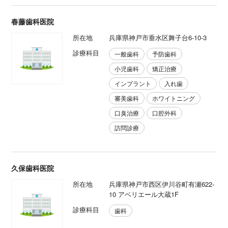
春藤歯科医院
所在地
兵庫県神戸市垂水区舞子台6-10-3
診療科目
一般歯科
予防歯科
小児歯科
矯正治療
インプラント
入れ歯
審美歯科
ホワイトニング
口臭治療
口腔外科
訪問診療
久保歯科医院
所在地
兵庫県神戸市西区伊川谷町有瀬622-
10 アベリエール大蔵1F
診療科目
歯科