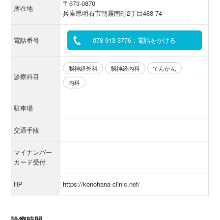
〒673-0870
所在地
兵庫県明石市朝霧南町2丁目488-74
電話番号
078-913-3776：電話をかける
脳神経外科
脳神経内科
てんかん
診療科目
内科
駐車場
交通手段
マイナンバー
カード受付
HP
https://konohana-clinic.net/
診療時間