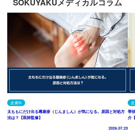
SOKUYAKUメディカルコラム
皮膚科
皮
太ももにだけ出る蕁麻疹（じんましん）が気になる。原因と対処方
帯
法は？【医師監修】
介
2026.07.23