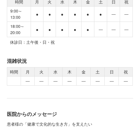
時間
月
火
水
木
金
土
日
祝
9:00～
●
●
●
●
●
●
―
―
13:00
18:00～
●
●
●
●
●
―
―
―
20:00
休診日：土午後・日・祝
混雑状況
時間
月
火
水
木
金
土
日
祝
―
―
―
―
―
―
―
―
医院からのメッセージ
患者様の「健康で文化的な生き方」を支えたい