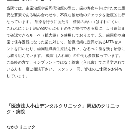
当院では、虫歯治療や歯周病治療の際に、歯の寿命を伸ばすために重
要な要素である噛み合わせや、不良な被せ物のチェックを徹底的に行
なっています。 治療を行うにあたり、精度の高い（はずれにくい、
こわれにくい）詰め物やかぶせものをご提供できる様に、より細部ま
で確認できるルーペ（拡大鏡）を使用しております。又、歯周病や虫
歯で保存困難になった歯に対して、治療成績に定評があるMTAセメ
ントを用いたり、歯周組織再生療法を行い、なるべく歯を残す治療に
も取り組んでいます。 義歯（入れ歯）の症例も多数扱っています。
ご高齢の方で、インプラントではなく義歯（入れ歯）でご苦労されて
いる方も一度ご相談下さい。 スタッフ一同、皆様のご来院をお待ち
しています。
「医療法人小山デンタルクリニック」周辺のクリニッ
ク・病院
なかクリニック