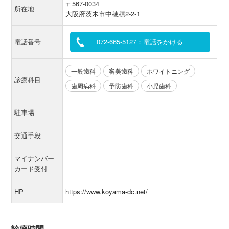
〒567-0034
所在地
大阪府茨木市中穂積2-2-1
電話番号
072-665-5127：電話をかける
一般歯科
審美歯科
ホワイトニング
診療科目
歯周病科
予防歯科
小児歯科
駐車場
交通手段
マイナンバー
カード受付
HP
https://www.koyama-dc.net/
診療時間