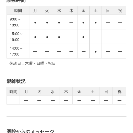
時間
月
火
水
木
金
土
日
祝
9:00～
●
●
●
―
●
●
―
―
13:00
15:00～
●
●
●
―
●
―
―
―
19:00
14:00～
―
―
―
―
―
●
―
―
17:00
休診日：木曜・日曜・祝日
混雑状況
時間
月
火
水
木
金
土
日
祝
―
―
―
―
―
―
―
―
医院からのメッセージ