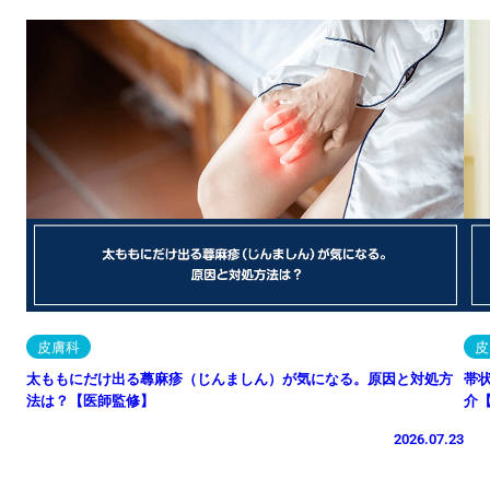
皮膚科
皮
太ももにだけ出る蕁麻疹（じんましん）が気になる。原因と対処方
帯
法は？【医師監修】
介
2026.07.23