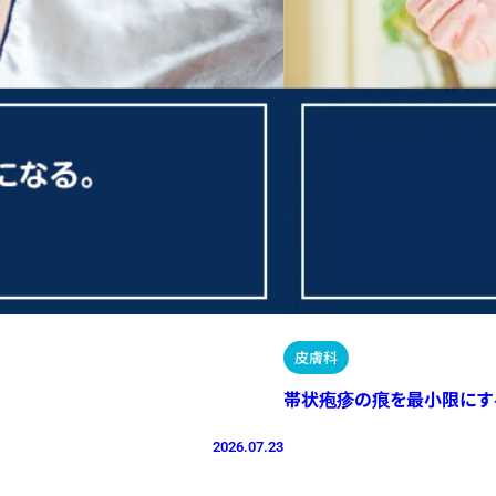
皮膚科
帯状疱疹の痕を最小限にす
2026.07.23