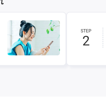
れ
STEP
2