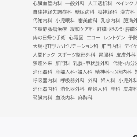
心臓血管内科
一般外科
人工透析科
ペインク
自律神経失調症科
糖尿病科
脳神経科
漢方科
代謝内科
小児眼科
審美歯科
乳腺内科
肥満
下肢静脈瘤治療
緩和ケア科
肝臓・胆のう・膵臓
痔の日帰り手術
心電図
エコー
レントゲン
予
大腸・肛門リハビリテーション科
肛門内科
デイ
人間ドック
スポーツ整形外科
胃腸科
皮膚外科
禁煙外来
肛門科
乳腺・甲状腺外科
代謝・内分
消化器科
産婦人科・婦人科
精神科・心療内科
呼吸器内科
呼吸器外科
外科
婦人科
小児外
消化器内科
消化器外科
産婦人科
産科
皮膚
腎臓内科
血液内科
麻酔科