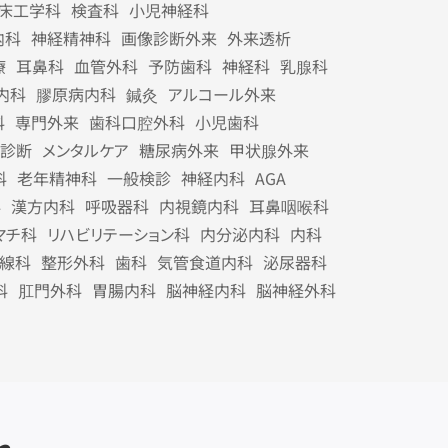
床工学科
検査科
小児神経科
内科
神経精神科
画像診断外来
外来透析
療
耳鼻科
血管外科
予防歯科
神経科
乳腺科
内科
膠原病内科
鍼灸
アルコール外来
科
専門外来
歯科口腔外科
小児歯科
診断
メンタルケア
糖尿病外来
甲状腺外来
科
老年精神科
一般検診
神経内科
AGA
科
漢方内科
呼吸器科
内視鏡内科
耳鼻咽喉科
マチ科
リハビリテーション科
内分泌内科
内科
線科
整形外科
歯科
気管食道内科
泌尿器科
科
肛門外科
胃腸内科
脳神経内科
脳神経外科