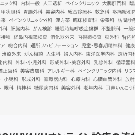
リニック科
内科一般
人工透析
ペインクリニック
大腸肛門科
臨
甲状腺科
胃腸外科
美容内科
総合診療科
救急科
疼痛緩和
外来
ペインクリニック外科
漢方薬
臨床検査科
栄養科
訪問診
外科
肝臓内科
がん検診
睡眠時無呼吸症候群
不整脈科
一般
防接種
経鼻内視鏡検査
消化器外来
内視鏡検査
脳外科
腎内
ケア
総合内科
通所リハビリテーション
児童・思春期精神科
健康
治療外来
がん相談
人生科
婦人内科
東洋医学内科
透析内
泌内科
外科・小児外科
形成外科・美容外科
乳腺外科
循環器
矯正歯科
美容皮膚科
アレルギー科
ペインクリニック内科
リウ
科
小児科
形成外科
循環器内科
心療内科
心臓血管外科
放射
科
眼科
精神科
糖尿病内科
美容外科
老年内科
耳鼻いんこう