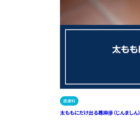
皮膚科
太ももにだけ出る蕁麻疹（じんましん