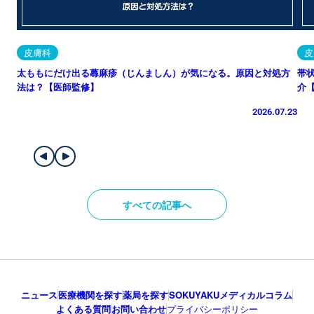
皮膚科
皮
太ももにだけ出る蕁麻疹（じんましん）が気になる。原因と対処方
帯
法は？【医師監修】
介
2026.07.23
すべての記事へ
ニュース
医療機関を探す
薬局を探す
SOKUYAKUメディカルコラム
よくある質問
お問い合わせ
プライバシーポリシー