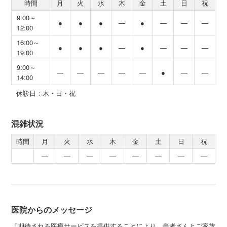
時間
月
火
水
木
金
土
日
祝
9:00～
●
●
●
―
●
―
―
―
12:00
16:00～
●
●
●
―
●
―
―
―
19:00
9:00～
―
―
―
―
―
●
―
―
14:00
休診日：木・日・祝
混雑状況
時間
月
火
水
木
金
土
日
祝
―
―
―
―
―
―
―
―
医院からのメッセージ
「期待される医療サービスを提供することにより、患者さんとご家族