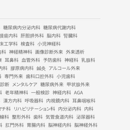
科
糖尿病内分泌内科
糖尿病代謝内科
腫瘍内科
肝胆膵外科
脳内科
腎臓科
床工学科
検査科
小児神経科
内科
神経精神科
画像診断外来
外来透析
療
耳鼻科
血管外科
予防歯科
神経科
乳腺科
内科
膠原病内科
鍼灸
アルコール外来
科
専門外来
歯科口腔外科
小児歯科
診断
メンタルケア
糖尿病外来
甲状腺外来
科
老年精神科
一般検診
神経内科
AGA
科
漢方内科
呼吸器科
内視鏡内科
耳鼻咽喉科
マチ科
リハビリテーション科
内分泌内科
内科
線科
整形外科
歯科
気管食道内科
泌尿器科
科
肛門外科
胃腸内科
脳神経内科
脳神経外科