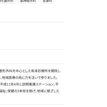
消化器外科
脳神経外科
皮膚科
・整形外科を中心とした有床診療所を開院し
け、地域医療の為に力を注いで参りました。
平成11年4月に訪問看護ステーション、平
福祉、保健の3本柱を掲げ、地域に根ざした