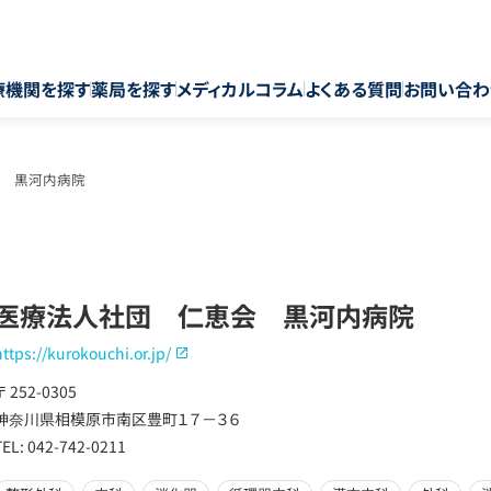
療機関を探す
薬局を探す
メディカルコラム
よくある質問
お問い合わ
 黒河内病院
医療法人社団 仁恵会 黒河内病院
https://kurokouchi.or.jp/
〒 252-0305
神奈川県相模原市南区豊町１７－３６
TEL: 042-742-0211