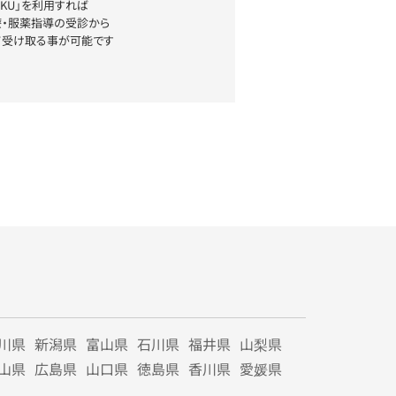
YAKU」を利用すれば
療・服薬指導の受診から
て受け取る事が可能です
川県
新潟県
富山県
石川県
福井県
山梨県
山県
広島県
山口県
徳島県
香川県
愛媛県