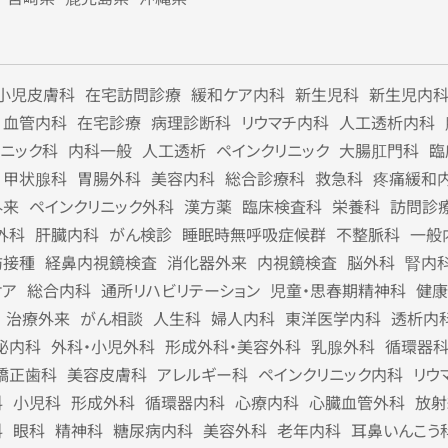
小児皮膚科
在宅訪問診療
緩和ケア内科
新生児科
新生児内
血管内科
在宅診療
病理診断科
リウマチ内科
人工透析内科
リニック科
内科一般
人工透析
ペインクリニック
大腸肛門科
臨
甲状腺科
胃腸外科
美容内科
総合診療科
救急科
疼痛緩和
外来
ペインクリニック外科
漢方薬
臨床検査科
栄養科
訪問診
外科
肝臓内科
がん検診
睡眠時無呼吸症候群
不整脈科
一般
防接種
経鼻内視鏡検査
消化器外来
内視鏡検査
脳外科
腎内
ケア
総合内科
通所リハビリテーション
児童・思春期精神科
健康
治療外来
がん相談
人生科
婦人内科
東洋医学内科
透析内
泌内科
外科・小児外科
形成外科・美容外科
乳腺外科
循環器
矯正歯科
美容皮膚科
アレルギー科
ペインクリニック内科
リウ
科
小児科
形成外科
循環器内科
心療内科
心臓血管外科
放射
科
眼科
精神科
糖尿病内科
美容外科
老年内科
耳鼻いんこう