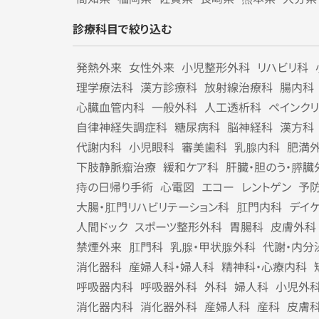
診療科目で絞り込む
発熱外来
女性外来
小児整形外科
リハビリ科
理学療法科
漢方診療科
放射線治療科
腸内科
心臓血管内科
一般外科
人工透析科
ペインク
自律神経失調症科
糖尿病科
脳神経科
漢方科
代謝内科
小児眼科
審美歯科
乳腺内科
肥満
下肢静脈瘤治療
緩和ケア科
肝臓・胆のう・膵臓
痔の日帰り手術
心電図
エコー
レントゲン
予
大腸・肛門リハビリテーション科
肛門内科
デイ
人間ドック
スポーツ整形外科
胃腸科
皮膚外科
禁煙外来
肛門科
乳腺・甲状腺外科
代謝・内分
消化器科
産婦人科・婦人科
精神科・心療内科
呼吸器内科
呼吸器外科
外科
婦人科
小児外
消化器内科
消化器外科
産婦人科
産科
皮膚