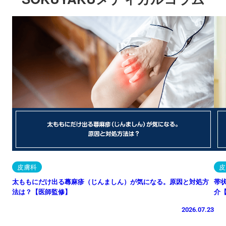
皮膚科
皮
太ももにだけ出る蕁麻疹（じんましん）が気になる。原因と対処方
帯
法は？【医師監修】
介
2026.07.23