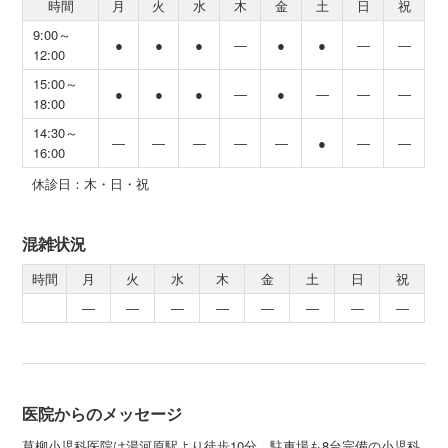
時間
月
火
水
木
金
土
日
祝
9:00～
●
●
●
―
●
●
―
―
12:00
15:00～
●
●
●
―
●
―
―
―
18:00
14:30～
―
―
―
―
―
●
―
―
16:00
休診日：木・日・祝
混雑状況
時間
月
火
水
木
金
土
日
祝
―
―
―
―
―
―
―
―
医院からのメッセージ
草柳小児科医院は湯河原駅より徒歩10分、駐車場も8台完備の小児科