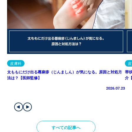
皮膚科
皮
太ももにだけ出る蕁麻疹（じんましん）が気になる。原因と対処方
帯
法は？【医師監修】
介
2026.07.23
すべての記事へ