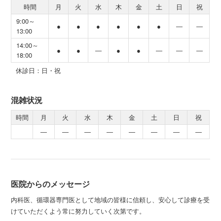
時間
月
火
水
木
金
土
日
祝
9:00～
●
●
●
●
●
●
―
―
13:00
14:00～
●
●
―
●
●
―
―
―
18:00
休診日：日・祝
混雑状況
時間
月
火
水
木
金
土
日
祝
―
―
―
―
―
―
―
―
医院からのメッセージ
内科医、循環器専門医として地域の皆様に信頼し、安心して診療を受
けていただくよう常に努力していく次第です。