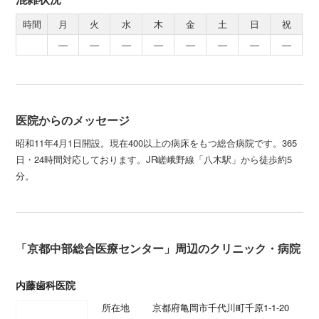
時間
月
火
水
木
金
土
日
祝
―
―
―
―
―
―
―
―
医院からのメッセージ
昭和11年4月1日開設。現在400以上の病床をもつ総合病院です。365
日・24時間対応しております。JR嵯峨野線「八木駅」から徒歩約5
分。
「京都中部総合医療センター」周辺のクリニック・病院
内藤歯科医院
所在地
京都府亀岡市千代川町千原1-1-20