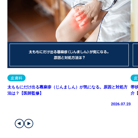
皮膚科
皮
太ももにだけ出る蕁麻疹（じんましん）が気になる。原因と対処方
帯
法は？【医師監修】
介
2026.07.23