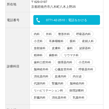
〒629-0197
所在地
京都府南丹市八木町八木上野25
電話番号
0771-42-2510：電話をかける
内科
外科
整形外科
呼吸器内科
小児科
耳鼻咽喉科
眼科
産婦人科
放射線科
皮膚科
歯科
泌尿器科
精神科
麻酔科
リウマチ科
歯科口腔外科
循環器内科
小児外科
診療科目
脳神経外科
心臓血管外科
呼吸器外科
消化器内科
血液内科
内分泌
代謝内科
腎臓内科
脳神経内科
リハビリテーション科
病理診断科
肝臓内科
消化器外科
乳腺外科