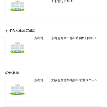
モト北町ビル 1F
すずらん薬局広田店
所在地
京都府亀岡市篠町広田2丁目38-1
のせ薬局
所在地
大阪府豊能郡能勢町平通８２－５