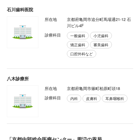
石川歯科医院
所在地
京都府亀岡市追分町馬場通21-12 石
川ビル4F
診療科目
一般歯科
小児歯科
矯正歯科
審美歯科
口腔外科など
八木診療所
所在地
京都府亀岡市篠町柏原町頭18
診療科目
内科
皮膚科
耳鼻咽喉科
「京都中部総合医療センター」周辺の薬局