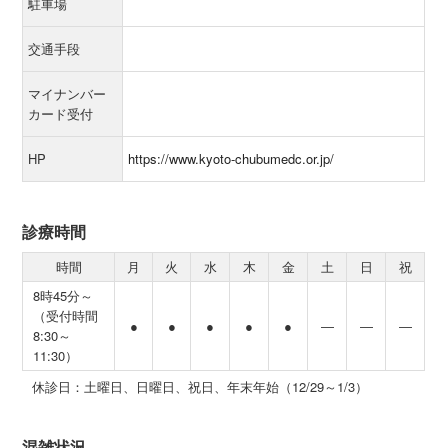
駐車場
交通手段
マイナンバー
カード受付
HP
https://www.kyoto-chubumedc.or.jp/
診療時間
時間
月
火
水
木
金
土
日
祝
8時45分～
（受付時間
●
●
●
●
●
―
―
―
8:30～
11:30）
休診日：土曜日、日曜日、祝日、年末年始（12/29～1/3）
混雑状況