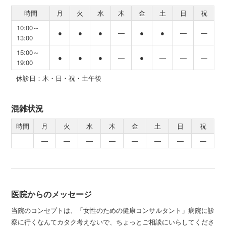
時間
月
火
水
木
金
土
日
祝
10:00～
●
●
●
―
●
●
―
―
13:00
15:00～
●
●
●
―
●
―
―
―
19:00
休診日：木・日・祝・土午後
混雑状況
時間
月
火
水
木
金
土
日
祝
―
―
―
―
―
―
―
―
医院からのメッセージ
当院のコンセプトは、「女性のための健康コンサルタント」病院に診
察に行くなんてカタク考えないで、ちょっとご相談にいらしてくださ