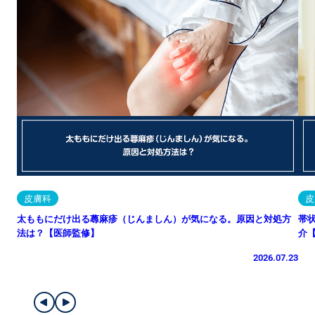
皮膚科
皮
太ももにだけ出る蕁麻疹（じんましん）が気になる。原因と対処方
帯
法は？【医師監修】
介
2026.07.23