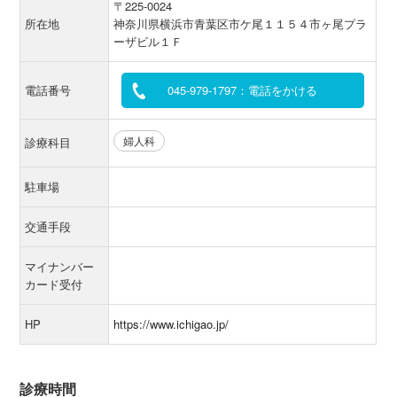
〒225-0024
所在地
神奈川県横浜市青葉区市ケ尾１１５４市ヶ尾プラ
ーザビル１Ｆ
電話番号
045-979-1797：電話をかける
婦人科
診療科目
駐車場
交通手段
マイナンバー
カード受付
HP
https://www.ichigao.jp/
診療時間