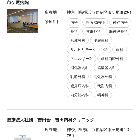
市ケ尾病院
所在地
神奈川県横浜市青葉区市ケ尾町23-1
診療科目
内科
呼吸器内科
神経内科
外科
整形外科
脳神経外科
形成外科
泌尿器科
リハビリテーション科
歯科
アレルギー科
歯科口腔外科
消化器内科
循環器内科
乳腺外科
消化器外科
糖尿病内科
代謝内科
内分泌内科
精神科
医療法人社団 吉田会 吉田内科クリニック
所在地
神奈川県横浜市青葉区市ヶ尾町1０
75-1