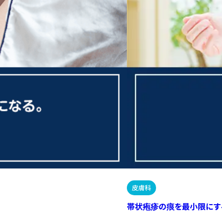
皮膚科
帯状疱疹の痕を最小限にす