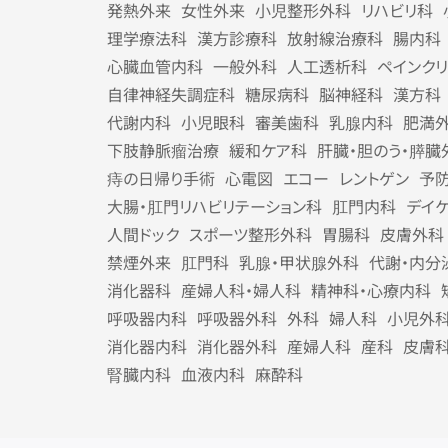
発熱外来
女性外来
小児整形外科
リハビリ科
理学療法科
漢方診療科
放射線治療科
腸内科
心臓血管内科
一般外科
人工透析科
ペインク
自律神経失調症科
糖尿病科
脳神経科
漢方科
代謝内科
小児眼科
審美歯科
乳腺内科
肥満
下肢静脈瘤治療
緩和ケア科
肝臓・胆のう・膵臓
痔の日帰り手術
心電図
エコー
レントゲン
予
大腸・肛門リハビリテーション科
肛門内科
デイ
人間ドック
スポーツ整形外科
胃腸科
皮膚外科
禁煙外来
肛門科
乳腺・甲状腺外科
代謝・内分
消化器科
産婦人科・婦人科
精神科・心療内科
呼吸器内科
呼吸器外科
外科
婦人科
小児外
消化器内科
消化器外科
産婦人科
産科
皮膚
腎臓内科
血液内科
麻酔科