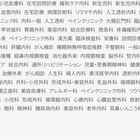
小児皮膚科
在宅訪問診療
緩和ケア内科
新生児科
新生児内
血管内科
在宅診療
病理診断科
リウマチ内科
人工透析内科
リニック科
内科一般
人工透析
ペインクリニック
大腸肛門科
臨
甲状腺科
胃腸外科
美容内科
総合診療科
救急科
疼痛緩和
外来
ペインクリニック外科
漢方薬
臨床検査科
栄養科
訪問診
外科
肝臓内科
がん検診
睡眠時無呼吸症候群
不整脈科
一般
防接種
経鼻内視鏡検査
消化器外来
内視鏡検査
脳外科
腎内
ケア
総合内科
通所リハビリテーション
児童・思春期精神科
健康
治療外来
がん相談
人生科
婦人内科
東洋医学内科
透析内
泌内科
外科・小児外科
形成外科・美容外科
乳腺外科
循環器
矯正歯科
美容皮膚科
アレルギー科
ペインクリニック内科
リウ
科
小児科
形成外科
循環器内科
心療内科
心臓血管外科
放射
科
眼科
精神科
糖尿病内科
美容外科
老年内科
耳鼻いんこう