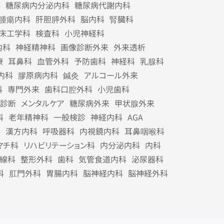
科
糖尿病内分泌内科
糖尿病代謝内科
腫瘍内科
肝胆膵外科
脳内科
腎臓科
床工学科
検査科
小児神経科
内科
神経精神科
画像診断外来
外来透析
療
耳鼻科
血管外科
予防歯科
神経科
乳腺科
内科
膠原病内科
鍼灸
アルコール外来
科
専門外来
歯科口腔外科
小児歯科
診断
メンタルケア
糖尿病外来
甲状腺外来
科
老年精神科
一般検診
神経内科
AGA
科
漢方内科
呼吸器科
内視鏡内科
耳鼻咽喉科
マチ科
リハビリテーション科
内分泌内科
内科
線科
整形外科
歯科
気管食道内科
泌尿器科
科
肛門外科
胃腸内科
脳神経内科
脳神経外科