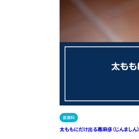
皮膚科
太ももにだけ出る蕁麻疹（じんましん