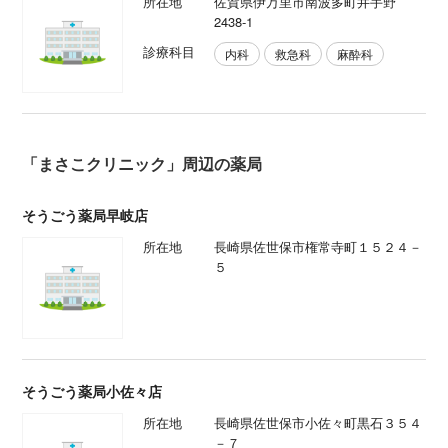
所在地
佐賀県伊万里市南波多町井手野
2438-1
診療科目
内科
救急科
麻酔科
「まさこクリニック」周辺の薬局
そうごう薬局早岐店
所在地
長崎県佐世保市権常寺町１５２４－
５
そうごう薬局小佐々店
所在地
長崎県佐世保市小佐々町黒石３５４
－７