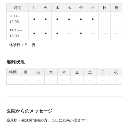
時間
月
火
水
木
金
土
日
祝
9:00～
●
●
●
●
●
●
―
―
12:00
14:15～
●
●
●
―
●
―
―
―
18:00
休診日：日・祝
混雑状況
時間
月
火
水
木
金
土
日
祝
―
―
―
―
―
―
―
―
医院からのメッセージ
糖尿病・生活習慣病の方、当日に結果が出ます！