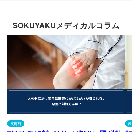
SOKUYAKUメディカルコラム
皮膚科
皮
太ももにだけ出る蕁麻疹（じんましん）が気になる。原因と対処方
帯