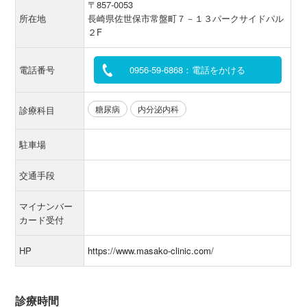
〒857‐0053
所在地
長崎県佐世保市常盤町７－１３パークサイドパル
２F
電話番号
0956-59-6868：電話をかける
糖尿病
内分泌内科
診療科目
駐車場
交通手段
マイナンバー
カード受付
HP
https://www.masako-clinic.com/
診療時間