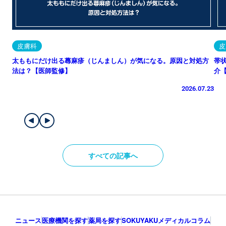
皮膚科
皮
太ももにだけ出る蕁麻疹（じんましん）が気になる。原因と対処方
帯
法は？【医師監修】
介
2026.07.23
すべての記事へ
ニュース
医療機関を探す
薬局を探す
SOKUYAKUメディカルコラム