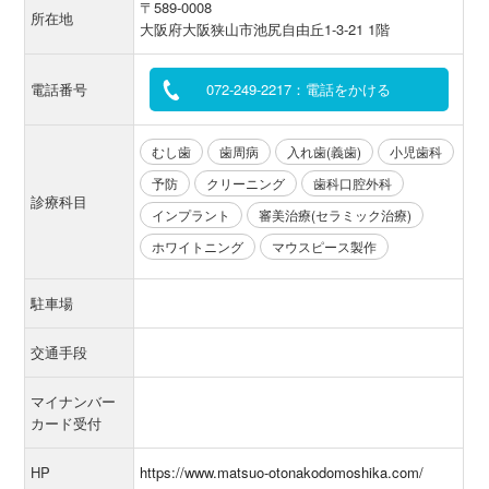
〒589-0008
所在地
大阪府大阪狭山市池尻自由丘1-3-21 1階
電話番号
072-249-2217：電話をかける
むし歯
歯周病
入れ歯(義歯)
小児歯科
予防
クリーニング
歯科口腔外科
診療科目
インプラント
審美治療(セラミック治療)
ホワイトニング
マウスピース製作
駐車場
交通手段
マイナンバー
カード受付
HP
https://www.matsuo-otonakodomoshika.com/