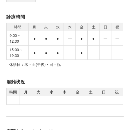
診療時間
時間
月
火
水
木
金
土
日
祝
9:00～
●
●
●
―
●
●
―
―
12:30
15:00～
●
●
●
―
●
―
―
―
19:30
休診日：木・土(午後)・日・祝
混雑状況
時間
月
火
水
木
金
土
日
祝
―
―
―
―
―
―
―
―