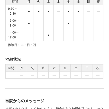
時間
月
火
水
木
金
土
日
祝
9:30～
●
●
●
―
●
●
―
―
12:30
16:00～
●
―
―
―
●
―
―
―
18:00
14:00～
―
―
●
―
―
―
―
―
17:00
休診日：木・日・祝
混雑状況
時間
月
火
水
木
金
土
日
祝
―
―
―
―
―
―
―
―
医院からのメッセージ
メディカルクリニック柿の木坂は、総合内科と神経内科のクリニック