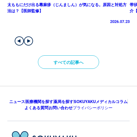
太ももにだけ出る蕁麻疹（じんましん）が気になる。原因と対処方
帯
法は？【医師監修】
介
2026.07.23
すべての記事へ
ニュース
医療機関を探す
薬局を探す
SOKUYAKUメディカルコラム
よくある質問
お問い合わせ
プライバシーポリシー