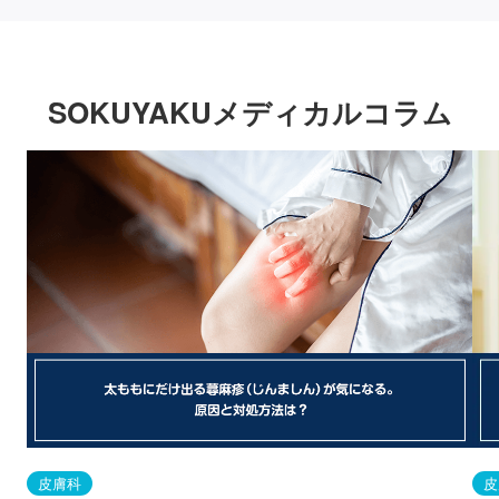
SOKUYAKUメディカルコラム
皮膚科
皮