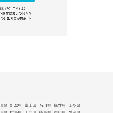
YAKU」を利用すれば
療・服薬指導の受診から
て受け取る事が可能です
川県
新潟県
富山県
石川県
福井県
山梨県
山県
広島県
山口県
徳島県
香川県
愛媛県