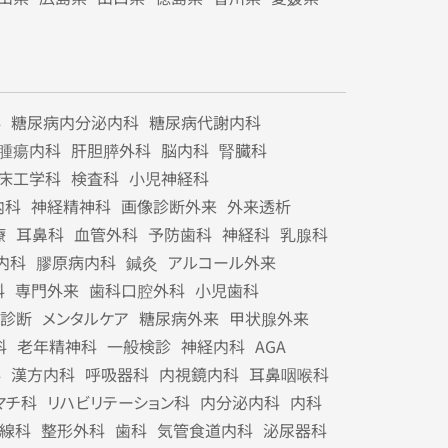
科
糖尿病内分泌内科
糖尿病代謝内科
腫瘍内科
肝胆膵外科
脳内科
腎臓科
床工学科
検査科
小児神経科
内科
神経精神科
画像診断外来
外来透析
療
耳鼻科
血管外科
予防歯科
神経科
乳腺科
内科
膠原病内科
鍼灸
アルコール外来
科
専門外来
歯科口腔外科
小児歯科
診断
メンタルケア
糖尿病外来
甲状腺外来
科
老年精神科
一般検診
神経内科
AGA
科
漢方内科
呼吸器科
内視鏡内科
耳鼻咽喉科
マチ科
リハビリテーション科
内分泌内科
内科
線科
整形外科
歯科
気管食道内科
泌尿器科