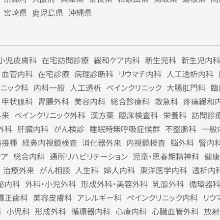
宮崎県
鹿児島県
沖縄県
小児皮膚科
在宅訪問診療
緩和ケア内科
新生児科
新生児内
血管内科
在宅診療
病理診断科
リウマチ内科
人工透析内科
リニック科
内科一般
人工透析
ペインクリニック
大腸肛門科
臨
甲状腺科
胃腸外科
美容内科
総合診療科
救急科
疼痛緩和
外来
ペインクリニック外科
漢方薬
臨床検査科
栄養科
訪問診
外科
肝臓内科
がん検診
睡眠時無呼吸症候群
不整脈科
一般
防接種
経鼻内視鏡検査
消化器外来
内視鏡検査
脳外科
腎内
ケア
総合内科
通所リハビリテーション
児童・思春期精神科
健康
治療外来
がん相談
人生科
婦人内科
東洋医学内科
透析内
泌内科
外科・小児外科
形成外科・美容外科
乳腺外科
循環器
矯正歯科
美容皮膚科
アレルギー科
ペインクリニック内科
リウ
科
小児科
形成外科
循環器内科
心療内科
心臓血管外科
放射