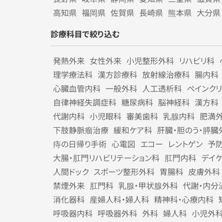
高知県
福岡県
佐賀県
長崎県
熊本県
大分県
診療科目で絞り込む
発熱外来
女性外来
小児整形外科
リハビリ科
理学療法科
漢方診療科
放射線治療科
腸内科
心臓血管内科
一般外科
人工透析科
ペインク
自律神経失調症科
糖尿病科
脳神経科
漢方科
代謝内科
小児眼科
審美歯科
乳腺内科
肥満
下肢静脈瘤治療
緩和ケア科
肝臓・胆のう・膵臓
痔の日帰り手術
心電図
エコー
レントゲン
予
大腸・肛門リハビリテーション科
肛門内科
デイ
人間ドック
スポーツ整形外科
胃腸科
皮膚外科
禁煙外来
肛門科
乳腺・甲状腺外科
代謝・内分
消化器科
産婦人科・婦人科
精神科・心療内科
呼吸器内科
呼吸器外科
外科
婦人科
小児外