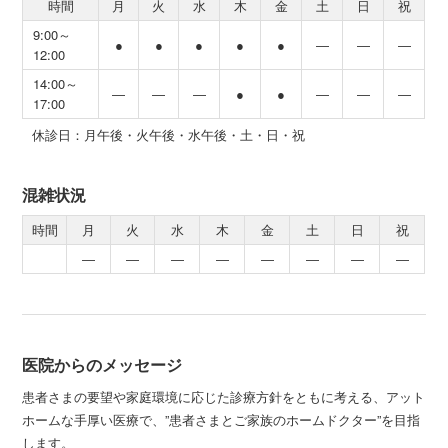
時間
月
火
水
木
金
土
日
祝
9:00～
●
●
●
●
●
―
―
―
12:00
14:00～
―
―
―
●
●
―
―
―
17:00
休診日：月午後・火午後・水午後・土・日・祝
混雑状況
時間
月
火
水
木
金
土
日
祝
―
―
―
―
―
―
―
―
医院からのメッセージ
患者さまの要望や家庭環境に応じた診療方針をともに考える、アット
ホームな手厚い医療で、”患者さまとご家族のホームドクター”を目指
します。