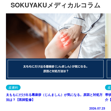
SOKUYAKUメディカルコラム
皮膚科
皮
太ももにだけ出る蕁麻疹（じんましん）が気になる。原因と対処方
帯
法は？【医師監修】
介
2026.07.23