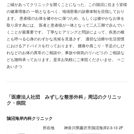
ご縁があってクリニックを開くことになった、この鵠沼に住まう皆様
の健康増進の 一助となるべく、地域密着の診療体制を目指しており
ます。 患者様のお体を健やかに保つため、もしくは健やかなお体を
取り戻す為には、 医者と患者様が一体となって二人三脚で歩んでい
くことが最重要です。 丁寧なヒアリングと問診によって、疾患の種
とも呼べる心身のわずかな兆候を見逃さず、 適切な治療や生活習慣
におけるアドバイスを行っております。 腰痛や肩こり・手足のしび
れなどのお体の異常のご相談や、事故や病気のリハビリの ご相談な
ども随時承っております。是非お気軽にご来院くださいませ。 ⇒ご
あいさつ
「医療法人社団 みずしな整形外科」周辺のクリニッ
ク・病院
鵠沼海岸内科クリニック
所在地
神奈川県藤沢市鵠沼海岸2-3-13 2F