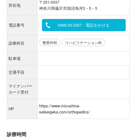
〒251-0037
所在地
神奈川県藤沢市鵠沼海岸3－5－5
電話番号
0466-33-3357：電話をかける
整形外科
リハビリテーション科
診療科目
駐車場
交通手段
マイナンバー
カード受付
https://www.mizushina-
HP
seikeigeka.com/orthopedics/
診療時間