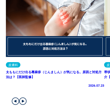
皮膚科
皮
太ももにだけ出る蕁麻疹（じんましん）が気になる。原因と対処方
帯
法は？【医師監修】
介
2026.07.23