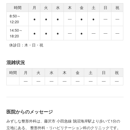
時間
月
火
水
木
金
土
日
祝
8:50～
●
●
●
―
●
●
―
―
12:20
14:50～
●
●
●
―
●
―
―
―
18:20
休診日：木・日・祝
混雑状況
時間
月
火
水
木
金
土
日
祝
―
―
―
―
―
―
―
―
医院からのメッセージ
みずしな整形外科は、藤沢市 小田急線 鵠沼海岸駅より歩いて1分の
立地にある、 整形外科・リハビリテーション科のクリニックです。