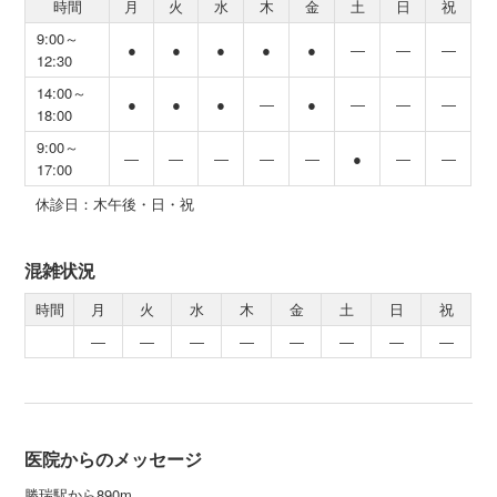
時間
月
火
水
木
金
土
日
祝
9:00～
●
●
●
●
●
―
―
―
12:30
14:00～
●
●
●
―
●
―
―
―
18:00
9:00～
―
―
―
―
―
●
―
―
17:00
休診日：木午後・日・祝
混雑状況
時間
月
火
水
木
金
土
日
祝
―
―
―
―
―
―
―
―
医院からのメッセージ
勝瑞駅から890m