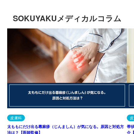
SOKUYAKUメディカルコラム
皮膚科
皮
太ももにだけ出る蕁麻疹（じんましん）が気になる。原因と対処方
帯
法は？【医師監修】
介