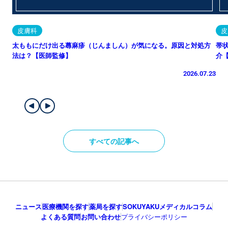
皮膚科
皮
太ももにだけ出る蕁麻疹（じんましん）が気になる。原因と対処方
帯
法は？【医師監修】
介
2026.07.23
すべての記事へ
ニュース
医療機関を探す
薬局を探す
SOKUYAKUメディカルコラム
よくある質問
お問い合わせ
プライバシーポリシー