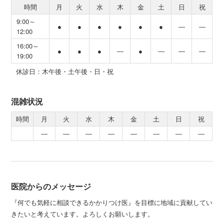
時間
月
火
水
木
金
土
日
祝
9:00～
●
●
●
●
●
●
―
―
12:00
16:00～
●
●
●
―
●
―
―
―
19:00
休診日：木午後・土午後・日・祝
混雑状況
時間
月
火
水
木
金
土
日
祝
―
―
―
―
―
―
―
―
医院からのメッセージ
『何でも気軽に相談できるかかりつけ医』を目標に地域に貢献してい
きたいと考えています。よろしくお願いします。