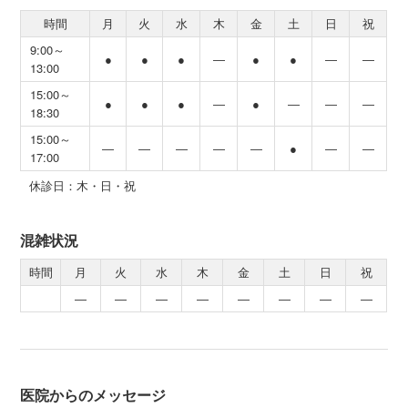
時間
月
火
水
木
金
土
日
祝
9:00～
●
●
●
―
●
●
―
―
13:00
15:00～
●
●
●
―
●
―
―
―
18:30
15:00～
―
―
―
―
―
●
―
―
17:00
休診日：木・日・祝
混雑状況
時間
月
火
水
木
金
土
日
祝
―
―
―
―
―
―
―
―
医院からのメッセージ