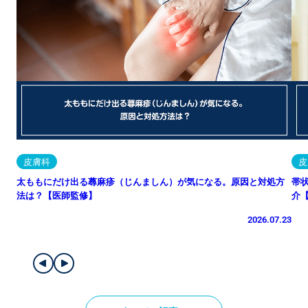
皮膚科
皮
太ももにだけ出る蕁麻疹（じんましん）が気になる。原因と対処方
帯
法は？【医師監修】
介
2026.07.23