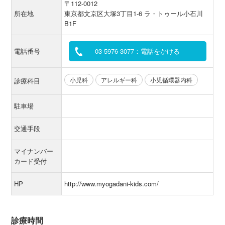
〒112-0012
所在地
東京都文京区大塚3丁目1-6 ラ・トゥール小石川
B1F
電話番号
03-5976-3077：電話をかける
小児科
アレルギー科
小児循環器内科
診療科目
駐車場
交通手段
マイナンバー
カード受付
HP
http://www.myogadani-kids.com/
診療時間