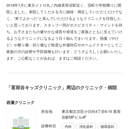
2018年1月に東京メトロ丸ノ内線茗荷谷駅近く、窪町小学校隣りに開
院しました。来院してくださる方に納得・満足していただくだけでな
く、“来てよかった”と喜んでいただけるようなクリニックを目指した
いと思っております。スタッフ一同がホスピタリティ・マインドを持
ち、お子さまたちの健やかな成長や発達をご家族とともに支えていけ
るようなクリニックになるよう日々励んでまいります。熱傷（やけ
ど）や擦り傷・切り傷など軽度な外傷対応やホームドクターとしてご
家族の方の診察や予防接種も行います。どうぞよろしくお願いいたし
ます。ご心配なことがあれば、まずはご相談ください。
「茗荷谷キッズクリニック」周辺のクリニック・病院
岩瀬クリニック
所在地
東京都文京区小日向4丁目6-15 茗荷
谷駅MFビル4F
診療科目
内科
消化器科
循環器科