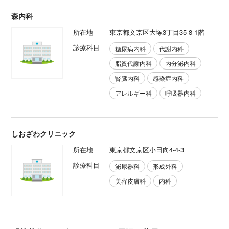
森内科
所在地
東京都文京区大塚3丁目35-8 1階
診療科目
糖尿病内科
代謝内科
脂質代謝内科
内分泌内科
腎臓内科
感染症内科
アレルギー科
呼吸器内科
しおざわクリニック
所在地
東京都文京区小日向4-4-3
診療科目
泌尿器科
形成外科
美容皮膚科
内科