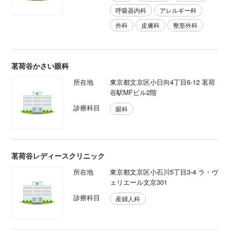
呼吸器内科
アレルギー科
外科
皮膚科
整形外科
茗荷谷かさい眼科
所在地
東京都文京区小日向4丁目6-12 茗荷
谷駅MFビル2階
診療科目
眼科
茗荷谷レディースクリニック
所在地
東京都文京区小石川5丁目3-4 ラ・ヴ
ェリエール文京301
診療科目
産婦人科