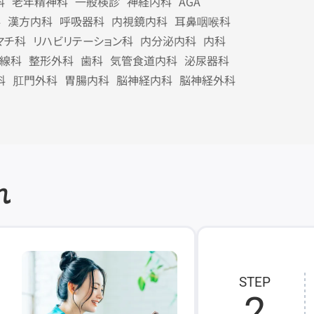
科
老年精神科
一般検診
神経内科
AGA
科
漢方内科
呼吸器科
内視鏡内科
耳鼻咽喉科
マチ科
リハビリテーション科
内分泌内科
内科
線科
整形外科
歯科
気管食道内科
泌尿器科
科
肛門外科
胃腸内科
脳神経内科
脳神経外科
れ
STEP
2