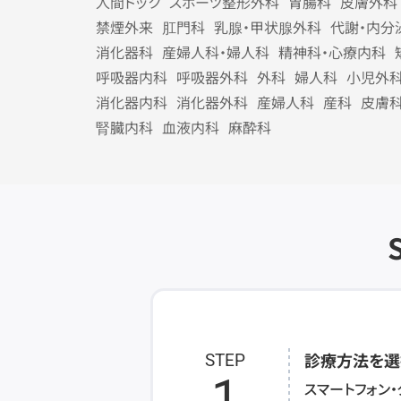
人間ドック
スポーツ整形外科
胃腸科
皮膚外科
禁煙外来
肛門科
乳腺・甲状腺外科
代謝・内分
消化器科
産婦人科・婦人科
精神科・心療内科
呼吸器内科
呼吸器外科
外科
婦人科
小児外
消化器内科
消化器外科
産婦人科
産科
皮膚
腎臓内科
血液内科
麻酔科
診療方法を選
STEP
1
スマートフォン