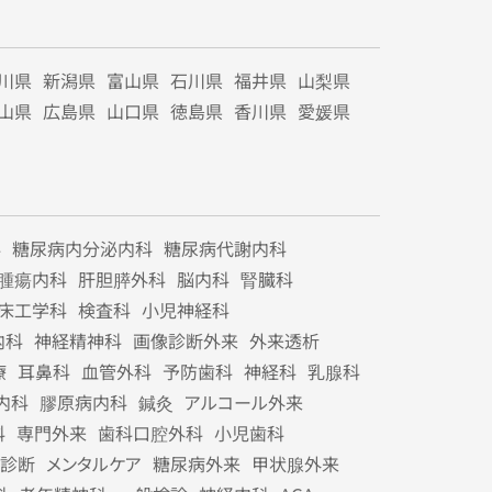
川県
新潟県
富山県
石川県
福井県
山梨県
山県
広島県
山口県
徳島県
香川県
愛媛県
科
糖尿病内分泌内科
糖尿病代謝内科
腫瘍内科
肝胆膵外科
脳内科
腎臓科
床工学科
検査科
小児神経科
内科
神経精神科
画像診断外来
外来透析
療
耳鼻科
血管外科
予防歯科
神経科
乳腺科
内科
膠原病内科
鍼灸
アルコール外来
科
専門外来
歯科口腔外科
小児歯科
診断
メンタルケア
糖尿病外来
甲状腺外来