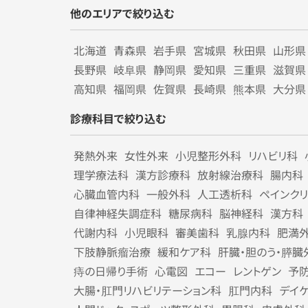
他のエリアで絞り込む
北海道
青森県
岩手県
宮城県
秋田県
山形県
長野県
岐阜県
静岡県
愛知県
三重県
滋賀県
高知県
福岡県
佐賀県
長崎県
熊本県
大分県
診療科目で絞り込む
発熱外来
女性外来
小児整形外科
リハビリ科
理学療法科
漢方診療科
放射線治療科
腸内科
心臓血管内科
一般外科
人工透析科
ペインク
自律神経失調症科
糖尿病科
脳神経科
漢方科
代謝内科
小児眼科
審美歯科
乳腺内科
肥満
下肢静脈瘤治療
緩和ケア科
肝臓・胆のう・膵臓
痔の日帰り手術
心電図
エコー
レントゲン
予
大腸・肛門リハビリテーション科
肛門内科
デイ