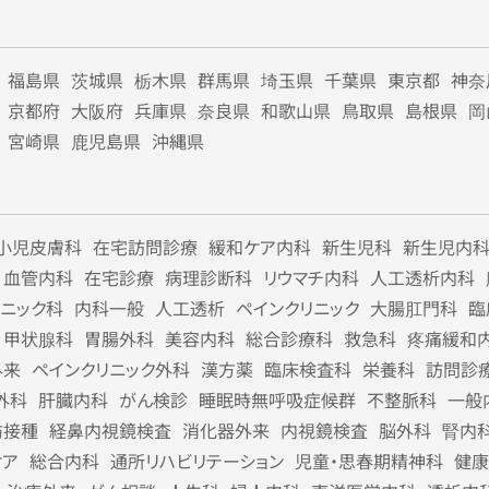
福島県
茨城県
栃木県
群馬県
埼玉県
千葉県
東京都
神奈
京都府
大阪府
兵庫県
奈良県
和歌山県
鳥取県
島根県
岡
宮崎県
鹿児島県
沖縄県
小児皮膚科
在宅訪問診療
緩和ケア内科
新生児科
新生児内
血管内科
在宅診療
病理診断科
リウマチ内科
人工透析内科
リニック科
内科一般
人工透析
ペインクリニック
大腸肛門科
臨
甲状腺科
胃腸外科
美容内科
総合診療科
救急科
疼痛緩和
外来
ペインクリニック外科
漢方薬
臨床検査科
栄養科
訪問診
外科
肝臓内科
がん検診
睡眠時無呼吸症候群
不整脈科
一般
防接種
経鼻内視鏡検査
消化器外来
内視鏡検査
脳外科
腎内
ケア
総合内科
通所リハビリテーション
児童・思春期精神科
健康