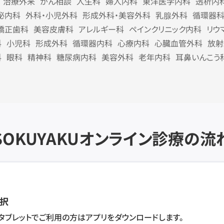
治療外来
がん相談
人生科
婦人内科
東洋医学内科
透析内
泌内科
外科・小児外科
形成外科・美容外科
乳腺外科
循環器
矯正歯科
美容皮膚科
アレルギー科
ペインクリニック内科
リウ
科
小児科
形成外科
循環器内科
心療内科
心臓血管外科
放射
科
眼科
精神科
糖尿病内科
美容外科
老年内科
耳鼻いんこう
SOKUYAKU
オンライン診療の流
択
・タブレットでご利用の方はアプリをダウンロードします。