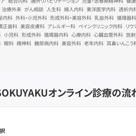
ケア
総合内科
通所リハビリテーション
児童・思春期精神科
健康
治療外来
がん相談
人生科
婦人内科
東洋医学内科
透析内
泌内科
外科・小児外科
形成外科・美容外科
乳腺外科
循環器
矯正歯科
美容皮膚科
アレルギー科
ペインクリニック内科
リウ
科
小児科
形成外科
循環器内科
心療内科
心臓血管外科
放射
科
眼科
精神科
糖尿病内科
美容外科
老年内科
耳鼻いんこう
SOKUYAKU
オンライン診療の流
択