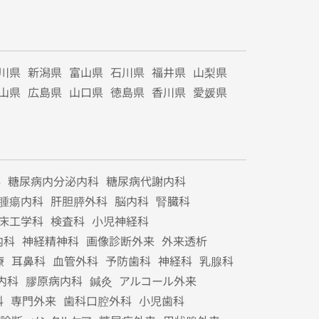
川県
新潟県
富山県
石川県
福井県
山梨県
山県
広島県
山口県
徳島県
香川県
愛媛県
科
糖尿病内分泌内科
糖尿病代謝内科
腫瘍内科
肝胆膵外科
脳内科
腎臓科
床工学科
検査科
小児神経科
内科
神経精神科
画像診断外来
外来透析
療
耳鼻科
血管外科
予防歯科
神経科
乳腺科
内科
膠原病内科
鍼灸
アルコール外来
科
専門外来
歯科口腔外科
小児歯科