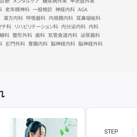
診断
メンタルケア
糖尿病外来
甲状腺外来
科
老年精神科
一般検診
神経内科
AGA
科
漢方内科
呼吸器科
内視鏡内科
耳鼻咽喉科
マチ科
リハビリテーション科
内分泌内科
内科
線科
整形外科
歯科
気管食道内科
泌尿器科
科
肛門外科
胃腸内科
脳神経内科
脳神経外科
れ
STEP