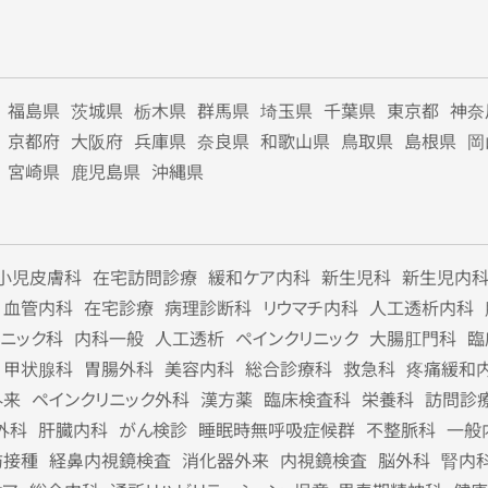
福島県
茨城県
栃木県
群馬県
埼玉県
千葉県
東京都
神奈
京都府
大阪府
兵庫県
奈良県
和歌山県
鳥取県
島根県
岡
宮崎県
鹿児島県
沖縄県
小児皮膚科
在宅訪問診療
緩和ケア内科
新生児科
新生児内
血管内科
在宅診療
病理診断科
リウマチ内科
人工透析内科
リニック科
内科一般
人工透析
ペインクリニック
大腸肛門科
臨
甲状腺科
胃腸外科
美容内科
総合診療科
救急科
疼痛緩和
外来
ペインクリニック外科
漢方薬
臨床検査科
栄養科
訪問診
外科
肝臓内科
がん検診
睡眠時無呼吸症候群
不整脈科
一般
防接種
経鼻内視鏡検査
消化器外来
内視鏡検査
脳外科
腎内