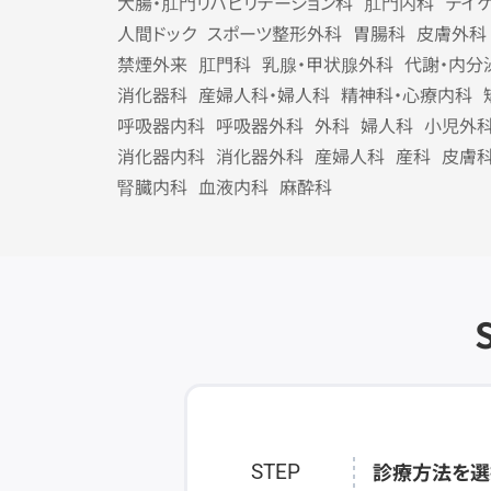
大腸・肛門リハビリテーション科
肛門内科
デイ
人間ドック
スポーツ整形外科
胃腸科
皮膚外科
禁煙外来
肛門科
乳腺・甲状腺外科
代謝・内分
消化器科
産婦人科・婦人科
精神科・心療内科
呼吸器内科
呼吸器外科
外科
婦人科
小児外
消化器内科
消化器外科
産婦人科
産科
皮膚
腎臓内科
血液内科
麻酔科
診療方法を選
STEP