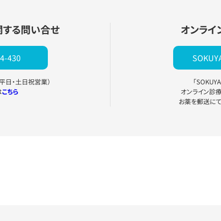
関する問い合せ
オンライ
4-430
SOKU
0（平日・土日祝営業）
「SOKU
は
こちら
オンライン診
お薬を郵送に