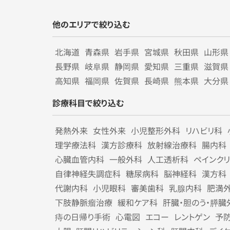
他のエリアで絞り込む
北海道
青森県
岩手県
宮城県
秋田県
山形県
長野県
岐阜県
静岡県
愛知県
三重県
滋賀県
高知県
福岡県
佐賀県
長崎県
熊本県
大分県
診療科目で絞り込む
発熱外来
女性外来
小児整形外科
リハビリ科
理学療法科
漢方診療科
放射線治療科
腸内科
心臓血管内科
一般外科
人工透析科
ペインク
自律神経失調症科
糖尿病科
脳神経科
漢方科
代謝内科
小児眼科
審美歯科
乳腺内科
肥満
下肢静脈瘤治療
緩和ケア科
肝臓・胆のう・膵臓
痔の日帰り手術
心電図
エコー
レントゲン
予