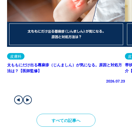
皮膚科
皮
太ももにだけ出る蕁麻疹（じんましん）が気になる。原因と対処方
帯
法は？【医師監修】
介
2026.07.23
すべての記事へ