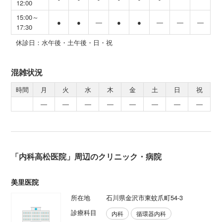
12:00
15:00～
●
●
―
●
●
―
―
―
17:30
休診日：水午後・土午後・日・祝
混雑状況
時間
月
火
水
木
金
土
日
祝
―
―
―
―
―
―
―
―
「内科高松医院」周辺のクリニック・病院
美里医院
所在地
石川県金沢市東蚊爪町54-3
診療科目
内科
循環器内科