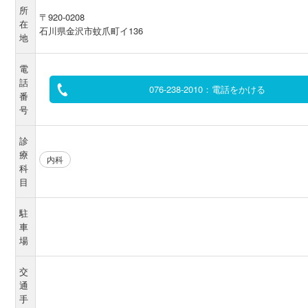
所
〒920-0208
在
石川県金沢市蚊爪町イ136
地
電
話
076-238-2010：電話をかける
番
号
診
療
内科
科
目
駐
車
場
交
通
手