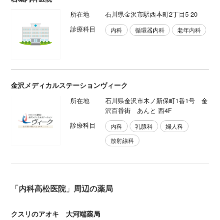
所在地
石川県金沢市駅西本町2丁目5-20
診療科目
内科
循環器内科
老年内科
金沢メディカルステーションヴィーク
所在地
石川県金沢市木ノ新保町1番1号 金
沢百番街 あんと 西4F
診療科目
内科
乳腺科
婦人科
放射線科
「内科高松医院」周辺の薬局
クスリのアオキ 大河端薬局