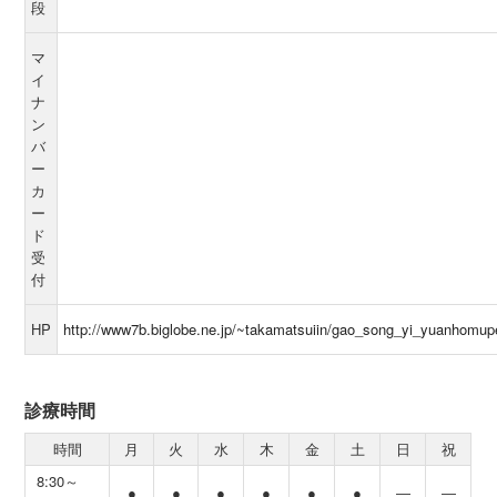
段
マ
イ
ナ
ン
バ
ー
カ
ー
ド
受
付
HP
http://www7b.biglobe.ne.jp/~takamatsuiin/gao_song_yi_yuanhomup
診療時間
時間
月
火
水
木
金
土
日
祝
8:30～
●
●
●
●
●
●
―
―