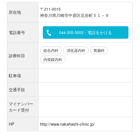
〒211-0015
所在地
神奈川県川崎市中原区北谷町５１－９
電話番号
044-555-5553：電話をかける
総合内科
消化器内科
胃腸科
診療科目
内視鏡内科
駐車場
交通手段
マイナンバー
カード受付
HP
http://www.nakahashi-clinic.jp/