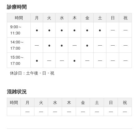
診療時間
時間
月
火
水
木
金
土
日
祝
9:00～
●
●
●
●
●
●
―
―
11:30
14:00～
―
●
●
―
●
―
―
―
17:00
15:00～
●
―
―
●
―
―
―
―
17:00
休診日：土午後・日・祝
混雑状況
時間
月
火
水
木
金
土
日
祝
―
―
―
―
―
―
―
―