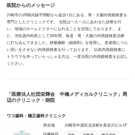
医院からのメッセージ
川崎市のJR南武線平間駅から徒歩1分にある、胃・大腸内視鏡検査を
専門としたクリニックです。 当院は一人一人にあわせた診療を行
い、地域のホームドクターになれることを目指しております。 ま
た、消化器内科医として25年間、食道・胃・大腸の内視鏡検査治療
に打ち込んできました。静脈麻酔（鎮静剤）を使用し、患者様につら
い思いをさせない内視鏡検査を行っております。 以前内視鏡検査に
トラウマを持っていらっしゃる方は、一度当院の内視鏡検査をお試し
ください。
「医療法人社団栄輝会 中橋メディカルクリニック」周
辺のクリニック・病院
ワコ歯科・矯正歯科クリニック
所在地
川崎市中原区北谷町9 長谷川ビル1F
診療科目
歯科
歯医者
矯正歯科