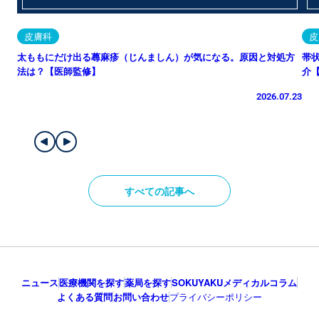
皮膚科
皮
太ももにだけ出る蕁麻疹（じんましん）が気になる。原因と対処方
帯
法は？【医師監修】
介
2026.07.23
すべての記事へ
ニュース
医療機関を探す
薬局を探す
SOKUYAKUメディカルコラム
よくある質問
お問い合わせ
プライバシーポリシー