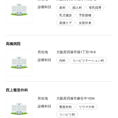
診療科目
産科
婦人科
母乳指導
乳児健診
予防接種
産後ケア
女医外来
高橋病院
所在地
大阪府貝塚市堀1丁目16-6
診療科目
内科
リハビリテーション科
西上整形外科
所在地
大阪府貝塚市麻生中1034
診療科目
整形外科
リウマチ科
リハビリ科