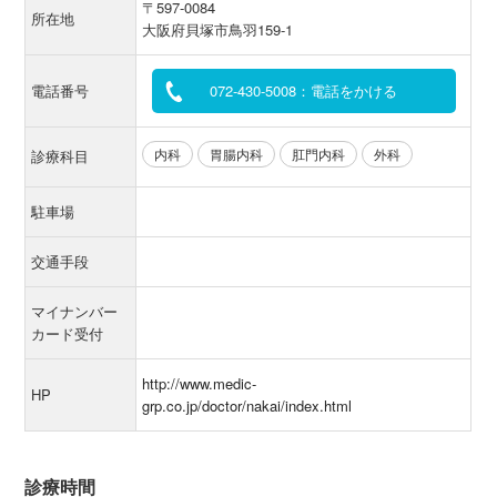
〒597-0084
所在地
大阪府貝塚市鳥羽159-1
電話番号
072-430-5008：電話をかける
内科
胃腸内科
肛門内科
外科
診療科目
駐車場
交通手段
マイナンバー
カード受付
http://www.medic-
HP
grp.co.jp/doctor/nakai/index.html
診療時間