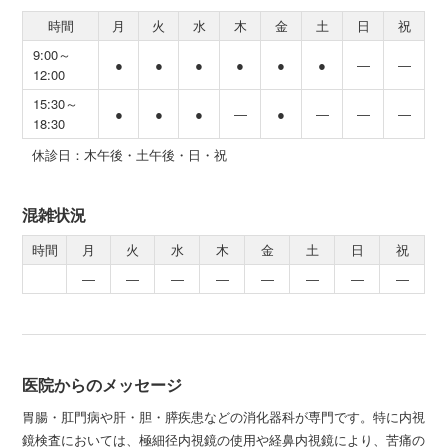
時間
月
火
水
木
金
土
日
祝
9:00～
●
●
●
●
●
●
―
―
12:00
15:30～
●
●
●
―
●
―
―
―
18:30
休診日：木午後・土午後・日・祝
混雑状況
時間
月
火
水
木
金
土
日
祝
―
―
―
―
―
―
―
―
医院からのメッセージ
胃腸・肛門病や肝・胆・膵疾患などの消化器科が専門です。特に内視
鏡検査においては、極細径内視鏡の使用や経鼻内視鏡により、苦痛の