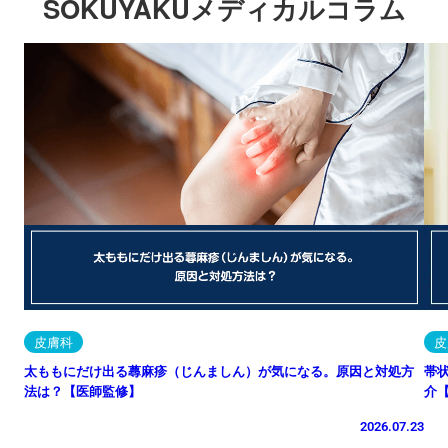
SOKUYAKUメディカルコラム
皮膚科
皮
太ももにだけ出る蕁麻疹（じんましん）が気になる。原因と対処方
帯
法は？【医師監修】
介
2026.07.23