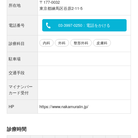
〒177-0032
所在地
東京都練馬区谷原2-11-5
電話番号
03-3997-0250：電話をかける
内科
外科
整形外科
皮膚科
診療科目
駐車場
交通手段
マイナンバー
カード受付
HP
https://www.nakamuraiin.jp/
診療時間