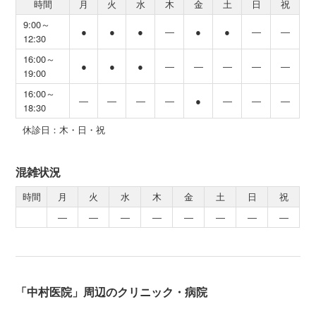
時間
月
火
水
木
金
土
日
祝
9:00～
●
●
●
―
●
●
―
―
12:30
16:00～
●
●
●
―
―
―
―
―
19:00
16:00～
―
―
―
―
●
―
―
―
18:30
休診日：木・日・祝
混雑状況
時間
月
火
水
木
金
土
日
祝
―
―
―
―
―
―
―
―
「中村医院」周辺のクリニック・病院