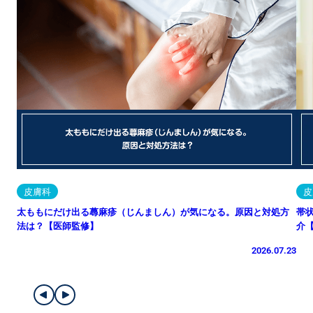
皮膚科
皮
太ももにだけ出る蕁麻疹（じんましん）が気になる。原因と対処方
帯
法は？【医師監修】
介
2026.07.23
すべての記事へ
ニュース
医療機関を探す
薬局を探す
SOKUYAKUメディカルコラム