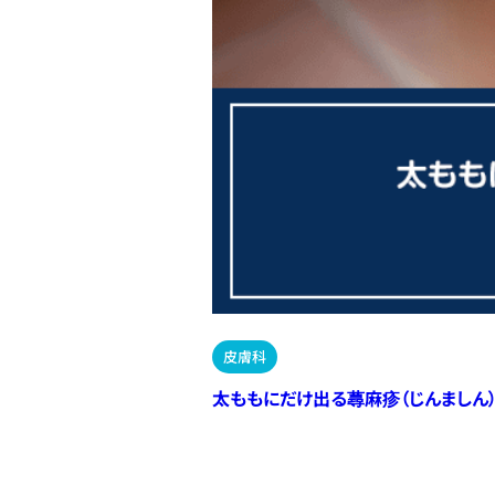
皮膚科
太ももにだけ出る蕁麻疹（じんましん