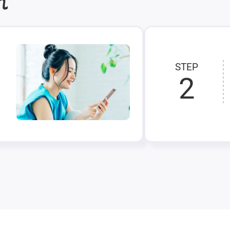
れ
STEP
2