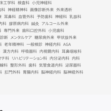
床工学科
検査科
小児神経科
内科
神経精神科
画像診断外来
外来透析
療
耳鼻科
血管外科
予防歯科
神経科
乳腺科
内科
膠原病内科
鍼灸
アルコール外来
科
専門外来
歯科口腔外科
小児歯科
診断
メンタルケア
糖尿病外来
甲状腺外来
科
老年精神科
一般検診
神経内科
AGA
科
漢方内科
呼吸器科
内視鏡内科
耳鼻咽喉科
マチ科
リハビリテーション科
内分泌内科
内科
線科
整形外科
歯科
気管食道内科
泌尿器科
科
肛門外科
胃腸内科
脳神経内科
脳神経外科