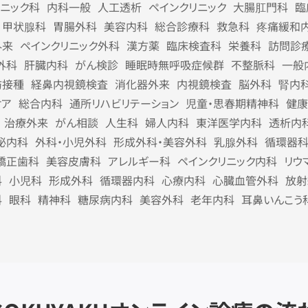
リニック科
内科一般
人工透析
ペインクリニック
大腸肛門科
臨
甲状腺科
胃腸外科
美容内科
総合診療科
救急科
疼痛緩和
外来
ペインクリニック外科
漢方薬
臨床検査科
栄養科
訪問診
外科
肝臓内科
がん検診
睡眠時無呼吸症候群
不整脈科
一般
防接種
経鼻内視鏡検査
消化器外来
内視鏡検査
脳外科
腎内
ケア
総合内科
通所リハビリテーション
児童・思春期精神科
健康
治療外来
がん相談
人生科
婦人内科
東洋医学内科
透析内
泌内科
外科・小児外科
形成外科・美容外科
乳腺外科
循環器
矯正歯科
美容皮膚科
アレルギー科
ペインクリニック内科
リウ
科
小児科
形成外科
循環器内科
心療内科
心臓血管外科
放射
科
眼科
精神科
糖尿病内科
美容外科
老年内科
耳鼻いんこう