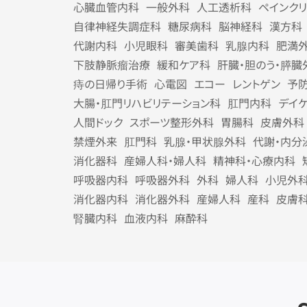
心臓血管内科
一般外科
人工透析科
ペインク
自律神経失調症科
糖尿病科
脳神経科
漢方科
代謝内科
小児眼科
審美歯科
乳腺内科
肥満
下肢静脈瘤治療
緩和ケア科
肝臓・胆のう・膵臓
痔の日帰り手術
心電図
エコー
レントゲン
予
大腸・肛門リハビリテーション科
肛門内科
デイ
人間ドック
スポーツ整形外科
胃腸科
皮膚外科
禁煙外来
肛門科
乳腺・甲状腺外科
代謝・内分
消化器科
産婦人科・婦人科
精神科・心療内科
呼吸器内科
呼吸器外科
外科
婦人科
小児外
消化器内科
消化器外科
産婦人科
産科
皮膚
腎臓内科
血液内科
麻酔科