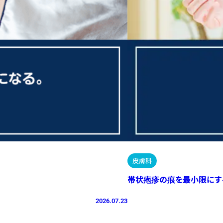
皮膚科
帯状疱疹の痕を最小限にす
2026.07.23