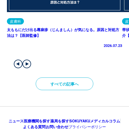
皮膚科
皮
太ももにだけ出る蕁麻疹（じんましん）が気になる。原因と対処方
帯
法は？【医師監修】
介
2026.07.23
すべての記事へ
ニュース
医療機関を探す
薬局を探す
SOKUYAKUメディカルコラム
よくある質問
お問い合わせ
プライバシーポリシー