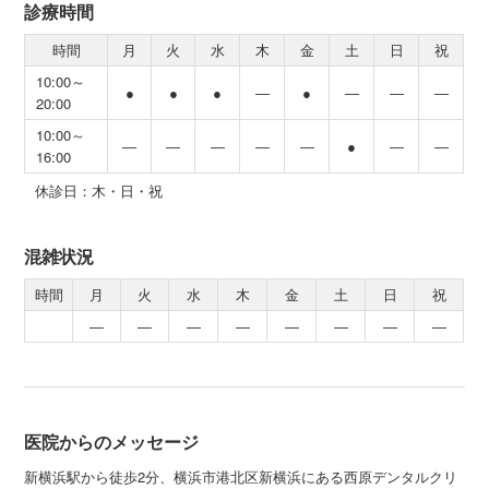
診療時間
時間
月
火
水
木
金
土
日
祝
10:00～
●
●
●
―
●
―
―
―
20:00
10:00～
―
―
―
―
―
●
―
―
16:00
休診日：木・日・祝
混雑状況
時間
月
火
水
木
金
土
日
祝
―
―
―
―
―
―
―
―
医院からのメッセージ
新横浜駅から徒歩2分、横浜市港北区新横浜にある西原デンタルクリ