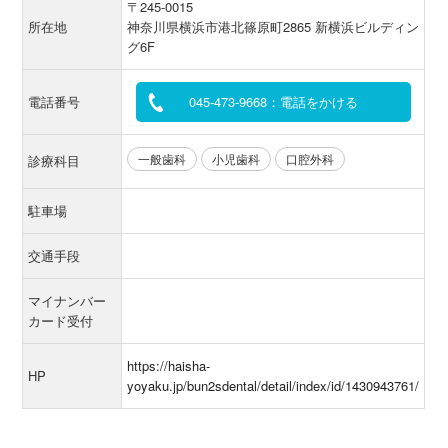
〒245-0015
所在地
神奈川県横浜市港北篠原町2865 新横浜ビルディン
グ6F
電話番号
045-473-9668：電話をかける
一般歯科
小児歯科
口腔外科
診療科目
駐車場
交通手段
マイナンバー
カード受付
https://haisha-
HP
yoyaku.jp/bun2sdental/detail/index/id/1430943761/