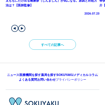
太ももにだけ出る蕁麻疹（じんましん）が気になる。原因と対処方
帯
法は？【医師監修】
介
2026.07.23
すべての記事へ
ニュース
医療機関を探す
薬局を探す
SOKUYAKUメディカルコラム
よくある質問
お問い合わせ
プライバシーポリシー