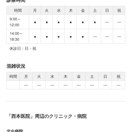
時間
月
火
水
木
金
土
日
祝
9:00～
●
●
●
●
●
●
―
―
12:00
14:00～
●
●
●
●
●
―
―
―
18:30
休診日：日・祝
混雑状況
時間
月
火
水
木
金
土
日
祝
―
―
―
―
―
―
―
―
「西本医院」周辺のクリニック・病院
北出病院