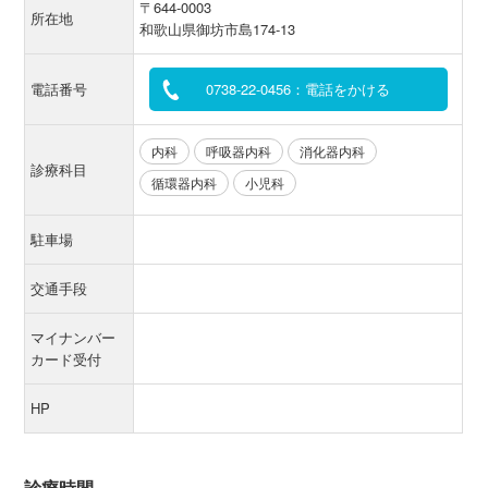
〒644-0003
所在地
和歌山県御坊市島174-13
電話番号
0738-22-0456：電話をかける
内科
呼吸器内科
消化器内科
診療科目
循環器内科
小児科
駐車場
交通手段
マイナンバー
カード受付
HP
診療時間