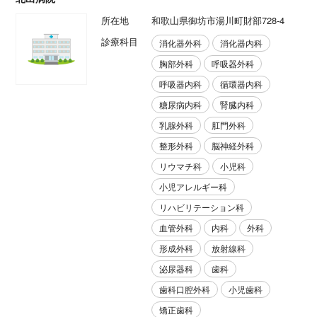
所在地
和歌山県御坊市湯川町財部728-4
診療科目
消化器外科
消化器内科
胸部外科
呼吸器外科
呼吸器内科
循環器内科
糖尿病内科
腎臓内科
乳腺外科
肛門外科
整形外科
脳神経外科
リウマチ科
小児科
小児アレルギー科
リハビリテーション科
血管外科
内科
外科
形成外科
放射線科
泌尿器科
歯科
歯科口腔外科
小児歯科
矯正歯科