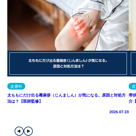
皮膚科
皮
太ももにだけ出る蕁麻疹（じんましん）が気になる。原因と対処方
帯
法は？【医師監修】
介
2026.07.23