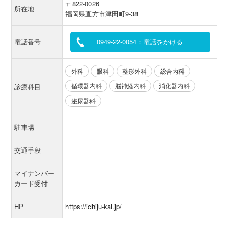
〒822-0026
所在地
福岡県直方市津田町9-38
電話番号
0949-22-0054：電話をかける
外科
眼科
整形外科
総合内科
循環器内科
脳神経内科
消化器内科
診療科目
泌尿器科
駐車場
交通手段
マイナンバー
カード受付
HP
https://ichiju-kai.jp/