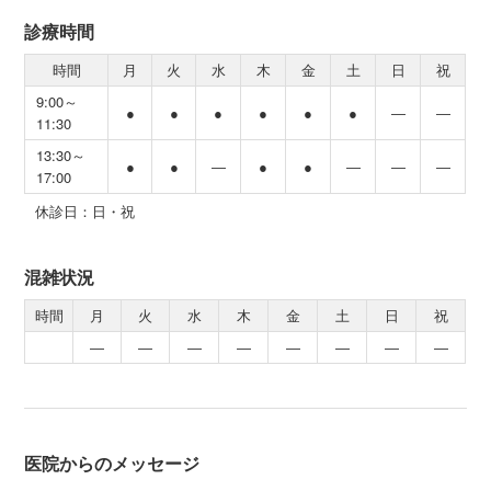
診療時間
時間
月
火
水
木
金
土
日
祝
9:00～
●
●
●
●
●
●
―
―
11:30
13:30～
●
●
―
●
●
―
―
―
17:00
休診日：日・祝
混雑状況
時間
月
火
水
木
金
土
日
祝
―
―
―
―
―
―
―
―
医院からのメッセージ