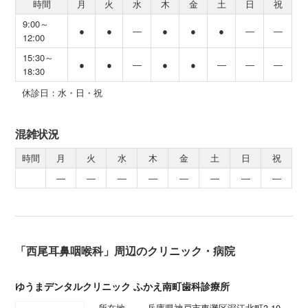
時間
月
火
水
木
金
土
日
祝
9:00～
●
●
―
●
●
●
―
―
12:00
15:30～
●
●
―
●
●
―
―
―
18:30
休診日：水・日・祝
混雑状況
時間
月
火
水
木
金
土
日
祝
―
―
―
―
―
―
―
―
「西尾耳鼻咽喉科」周辺のクリニック・病院
ゆうまデンタルクリニック ふかえ南町歯科診療所
所在地
兵庫県神戸市東灘区深江北町3-10-