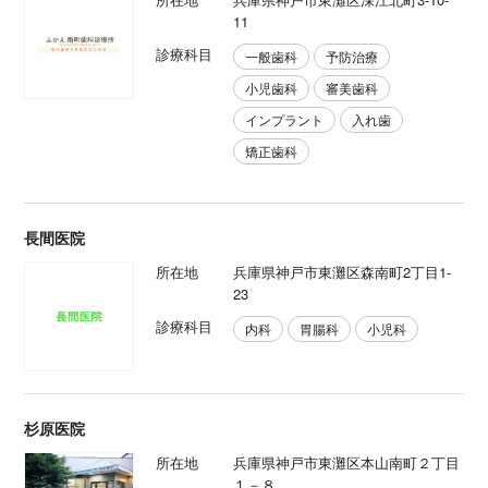
11
診療科目
一般歯科
予防治療
小児歯科
審美歯科
インプラント
入れ歯
矯正歯科
長間医院
所在地
兵庫県神戸市東灘区森南町2丁目1-
23
診療科目
内科
胃腸科
小児科
杉原医院
所在地
兵庫県神戸市東灘区本山南町２丁目
１－８