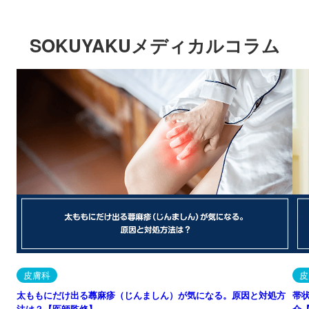
SOKUYAKUメディカルコラム
皮膚科
皮
太ももにだけ出る蕁麻疹（じんましん）が気になる。原因と対処方
帯
法は？【医師監修】
介