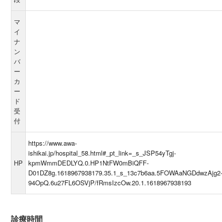
マ
イ
ナ
ン
バ
ー
カ
ー
ド
受
付
https://www.awa-
ishikai.jp/hospital_58.html#_pt_link=_s_JSP54yTgj-
HP
kpmWmmDEDLYQ.0.HP1NtFW0mBiQFF-
D01DZ8g.1618967938179.35.1_s_13c7b6aa.5FOWAaNGDdwzAjg2
94OpQ.6u27FL6OSVjP/fRmsIzcOw.20.1.1618967938193
診療時間