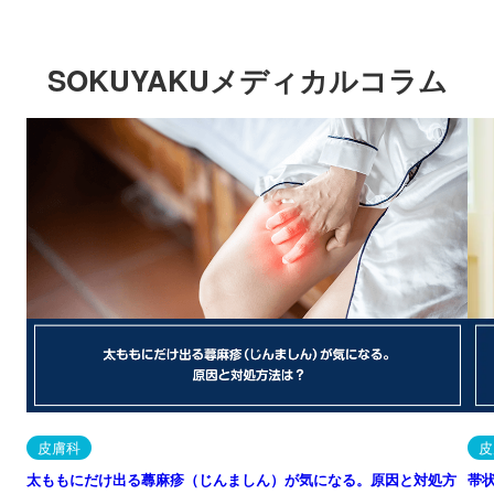
SOKUYAKUメディカルコラム
皮膚科
皮
太ももにだけ出る蕁麻疹（じんましん）が気になる。原因と対処方
帯