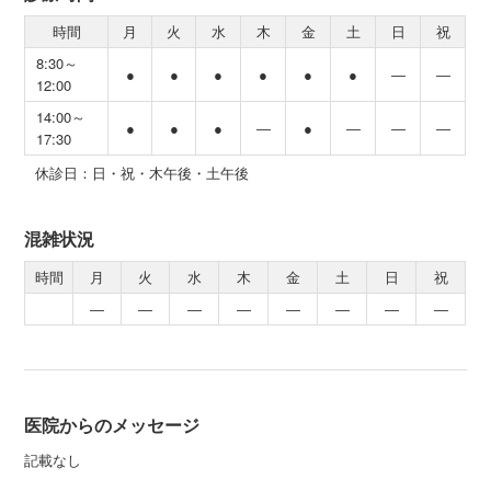
時間
月
火
水
木
金
土
日
祝
8:30～
●
●
●
●
●
●
―
―
12:00
14:00～
●
●
●
―
●
―
―
―
17:30
休診日：日・祝・木午後・土午後
混雑状況
時間
月
火
水
木
金
土
日
祝
―
―
―
―
―
―
―
―
医院からのメッセージ
記載なし