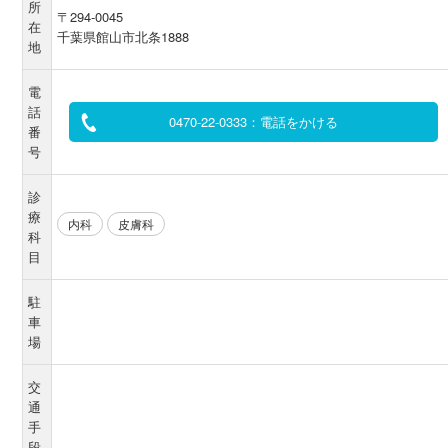
所
〒294-0045
在
千葉県館山市北条1888
地
電
話
0470-22-0333：電話をかける
番
号
診
療
内科
皮膚科
科
目
駐
車
場
交
通
手
段